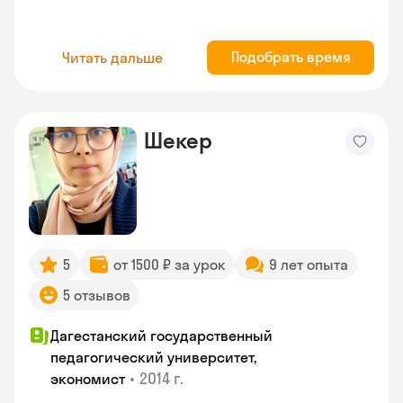
Подобрать время
Читать дальше
Шекер
5
от 1500 ₽ за урок
9 лет опыта
5 отзывов
Дагестанский государственный
педагогический университет,
•
2014 г.
экономист