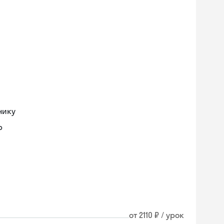
нику
р
от 2110 ₽ / урок