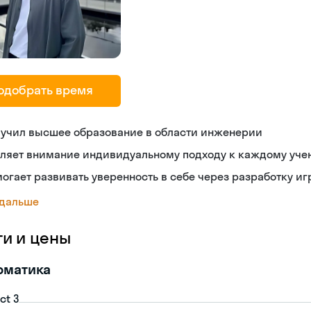
одобрать время
лучил высшее образование в области инженерии
еляет внимание индивидуальному подходу к каждому уче
огает развивать уверенность в себе через разработку иг
 дальше
ги и цены
рматика
ct 3