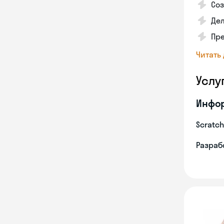
Соз
Дел
Пр
Читать
Услу
Инфо
Scratch
Разрабо