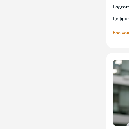
Подгото
Цифров
Все усл