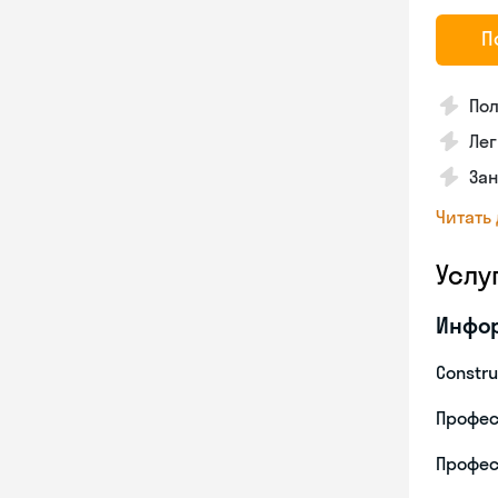
П
По
Лег
За
Читать
Услу
Инфо
Constru
Профес
Профес