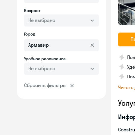
Возраст
Не выбрано
Город
П
По
Удобное расписание
Уд
Не выбрано
Пом
Сбросить фильтры
Читать
Услу
Инфо
Constru