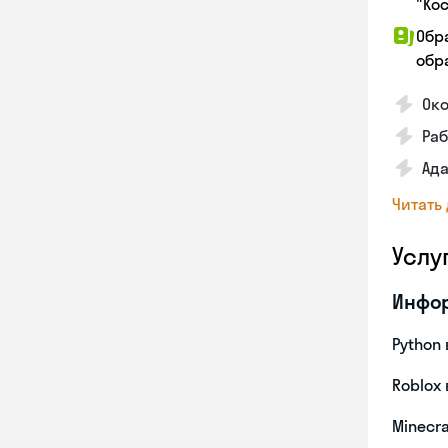
"Ко
Обр
обра
Ок
Ра
Ада
Читать
Услу
Инфо
Python 
Roblox 
Minecra