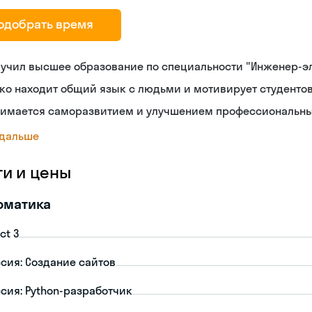
одобрать время
лучил высшее образование по специальности "Инженер-э
ко находит общий язык с людьми и мотивирует студенто
нимается саморазвитием и улучшением профессиональн
 дальше
ги и цены
рматика
ct 3
сия: Создание сайтов
сия: Python-разработчик