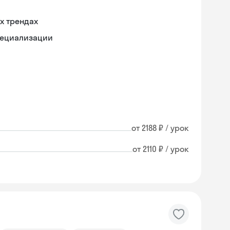
х трендах
пециализации
от 2188 ₽ / урок
от 2110 ₽ / урок
Skysmart Chat
online