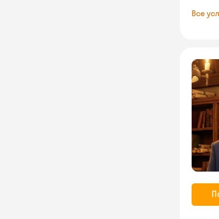
Все усл
П