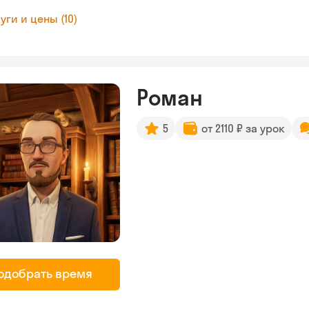
уги и цены (10)
Роман
5
от 2110 ₽ за урок
одобрать время