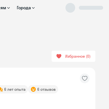
лям
Города
Избранное
0
6 лет опыта
6 отзывов