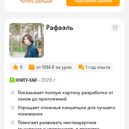
Подобрать время
Читать дальше
Рафаэль
5
от 1084 ₽ за урок
1 год опыта
•
2026 г.
КНИТУ-КАИ
Показывает полную картину разработки от
основ до приложений
Упрощает сложные концепции для лучшего
понимания
Помогает развивать нестандартное
мышление и уверенность в проектах