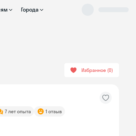
лям
Города
Избранное
0
7 лет опыта
1 отзыв