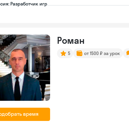
сия: Разработчик игр
Роман
5
от 1500 ₽ за урок
одобрать время