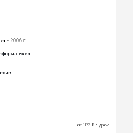
•
2006 г.
тет
информатики»
ление
от 1172 ₽ / урок