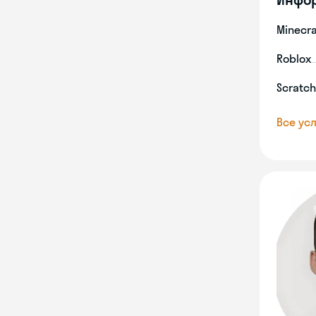
Minecra
Roblox
Scratch
Все усл