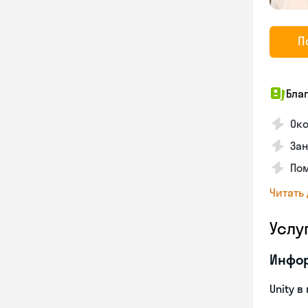
П
Бла
Око
Зан
Пом
Читать
Услу
Инфо
Unity в