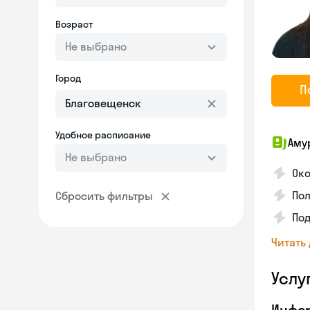
Возраст
Не выбрано
Город
П
Удобное расписание
Аму
Не выбрано
Око
Пол
Сбросить фильтры
Под
Читать
Услу
Инфо