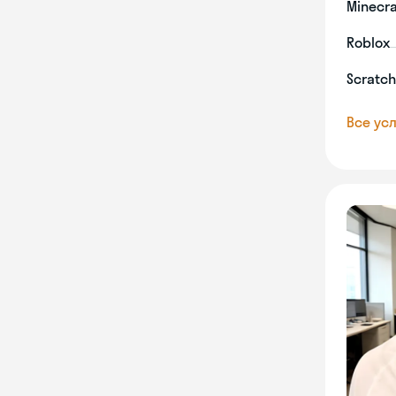
Minecra
Roblox
Scratch
Все усл