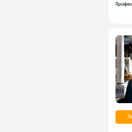
Профес
П