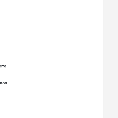
ете
иков