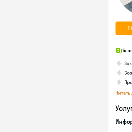
П
Бла
Зак
Соз
Про
Читать
Услу
Инфо