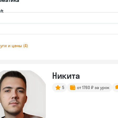
ft
уги и цены (4)
Никита
5
от 1760 ₽ за урок