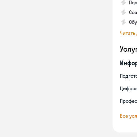
По
Соз
Обу
Читать
Услу
Инфо
Подгото
Цифров
Профес
Все усл