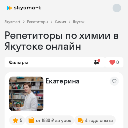
Skysmart
Репетиторы
Химия
Якутск
Репетиторы по химии в
Якутске онлайн
Фильтры
0
Skysmart Chat
Екатерина
online
5
от 1880 ₽ за урок
4 года опыта