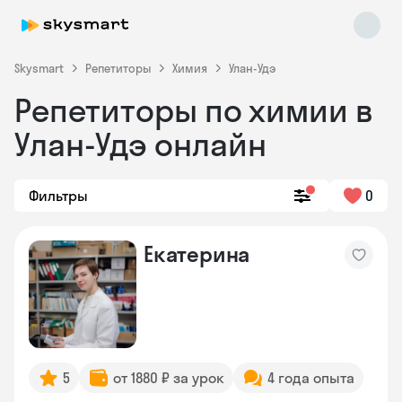
Skysmart
Репетиторы
Химия
Улан-Удэ
Репетиторы по химии в
Улан-Удэ онлайн
Фильтры
0
Skysmart Chat
Екатерина
online
5
от 1880 ₽ за урок
4 года опыта