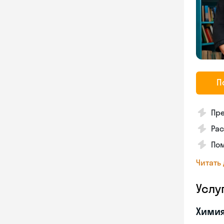
П
Пре
Рас
По
Читать
Услу
Хими