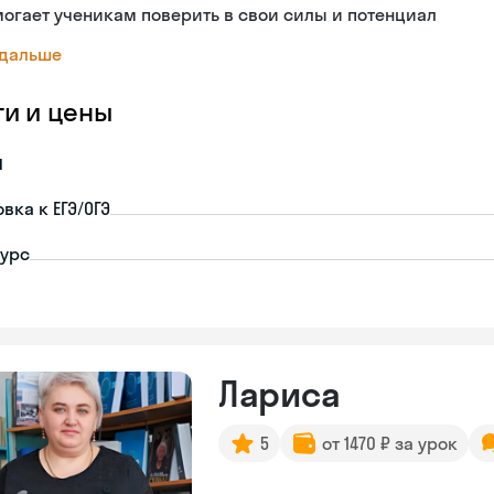
огает ученикам поверить в свои силы и потенциал
 дальше
ги и цены
я
вка к ЕГЭ/ОГЭ
урс
Лариса
5
от 1470 ₽ за урок