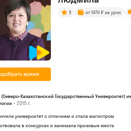
5
от 1470 ₽ за урок
одобрать время
У (Северо-Казахстанский Государственный Университет) им
•
2015 г.
логии
нчила университет с отличием и стала магистром
ствовала в конкурсах и занимала призовые места