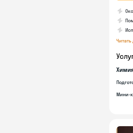
Ок
Пом
Ис
Читать
Услу
Хими
Подгото
Мини-к