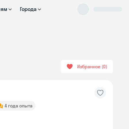
лям
Города
Избранное
0
4 года опыта