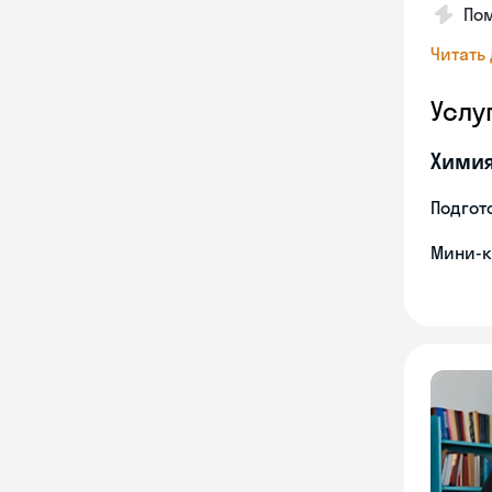
Пом
Читать
Услу
Хими
Подгото
Мини-к