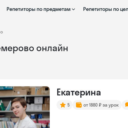
Репетиторы по предметам
Репетиторы по це
во
Кемерово онлайн
Екатерина
5
от 1880 ₽ за урок