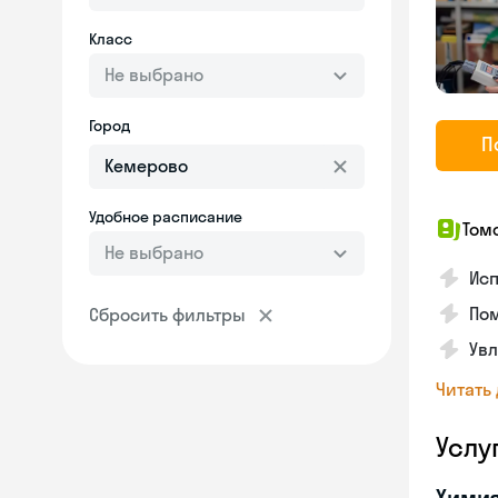
Класс
Не выбрано
Город
П
Удобное расписание
Том
Не выбрано
Исп
Пом
Сбросить фильтры
Увл
Читать
Услу
Хими