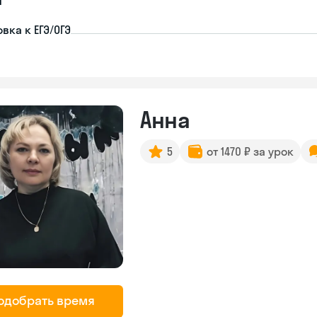
вка к ЕГЭ/ОГЭ
Анна
5
от 1470 ₽ за урок
одобрать время