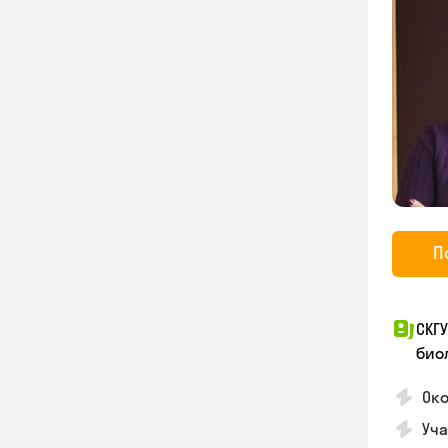
П
СКГ
био
Око
Уча