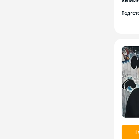
Подгото
П