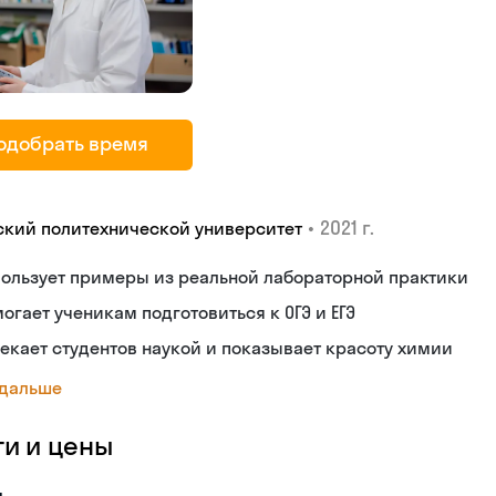
одобрать время
•
2021 г.
ский политехнической университет
ользует примеры из реальной лабораторной практики
огает ученикам подготовиться к ОГЭ и ЕГЭ
екает студентов наукой и показывает красоту химии
 дальше
ги и цены
я