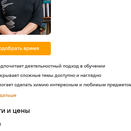
одобрать время
дпочитает деятельностный подход в обучении
крывает сложные темы доступно и наглядно
могает сделать химию интересным и любимым предмето
 дальше
ги и цены
я