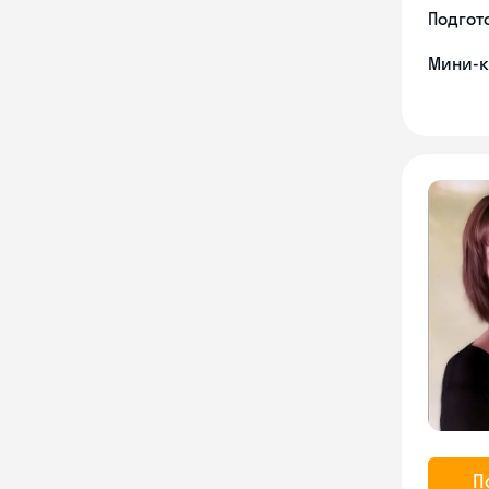
Подгото
Мини-к
П