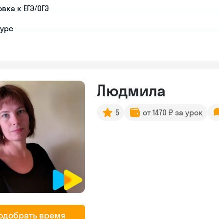
вка к ЕГЭ/ОГЭ
урс
Людмила
5
от 1470 ₽ за урок
одобрать время