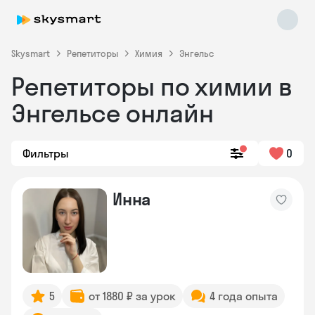
Skysmart
Репетиторы
Химия
Энгельс
Репетиторы по химии в
Энгельсе онлайн
Фильтры
0
Skysmart Chat
Инна
online
5
от 1880 ₽ за урок
4 года опыта