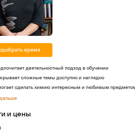
одобрать время
дпочитает деятельностный подход в обучении
крывает сложные темы доступно и наглядно
могает сделать химию интересным и любимым предмето
 дальше
ги и цены
я