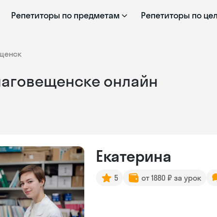
Репетиторы по предметам
Репетиторы по це
щенск
Благовещенске онлайн
Екатерина
5
от 1880 ₽ за урок