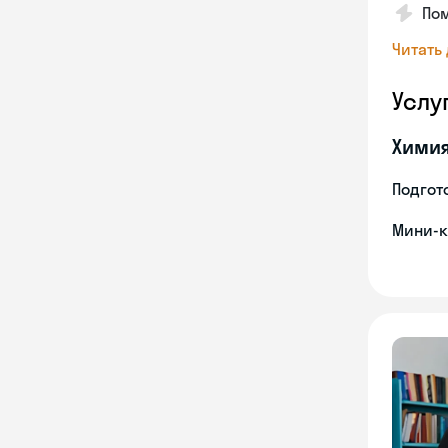
Пом
Читать
Услу
Хими
Подгото
Мини-к