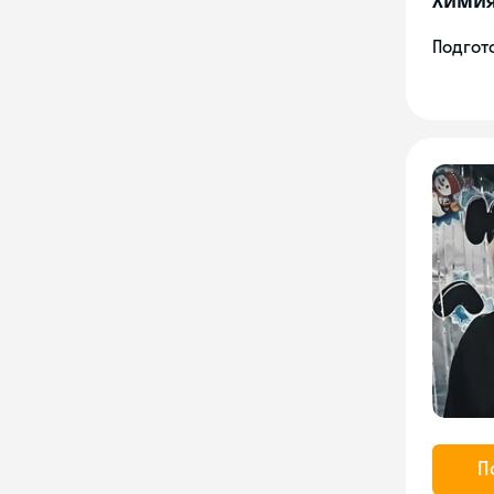
Подгото
П