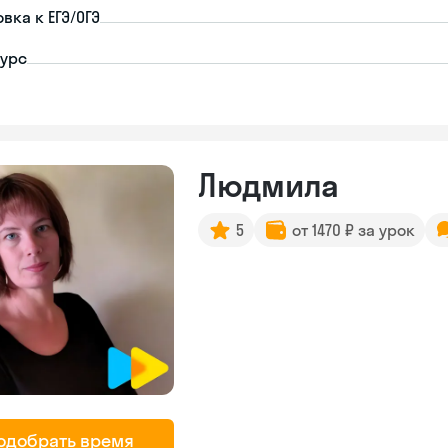
вка к ЕГЭ/ОГЭ
урс
Людмила
5
от 1470 ₽ за урок
одобрать время