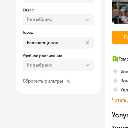
Класс
Не выбрано
Город
П
Удобное расписание
Том
Не выбрано
Исп
Пом
Сбросить фильтры
Увл
Читать
Услу
Хими