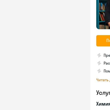
П
Пре
Рас
По
Читать
Услу
Хими