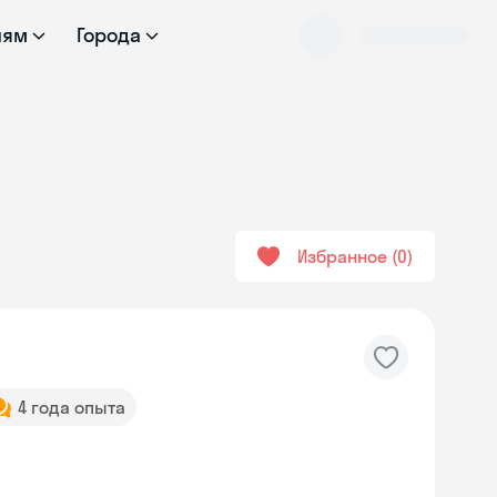
лям
Города
Избранное
0
4 года опыта