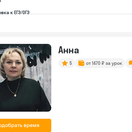
вка к ЕГЭ/ОГЭ
Анна
5
от 1470 ₽ за урок
одобрать время