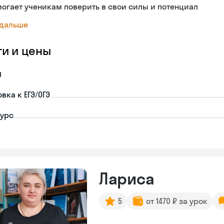
огает ученикам поверить в свои силы и потенциал
 дальше
ги и цены
я
вка к ЕГЭ/ОГЭ
урс
Лариса
5
от 1470 ₽ за урок