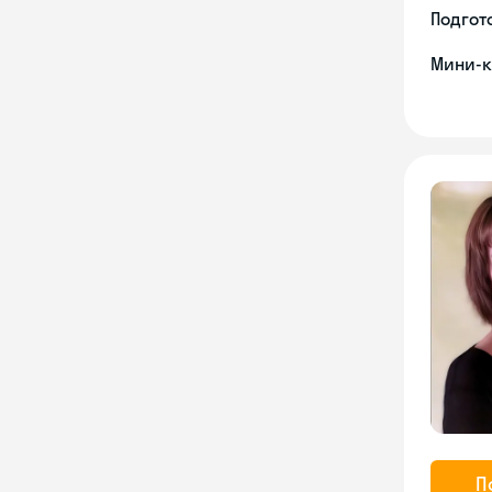
Подгото
Мини-к
П