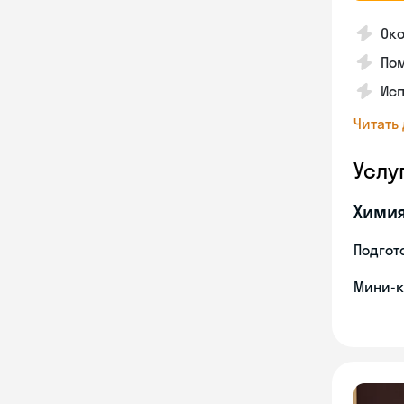
Ок
Пом
Ис
Читать
Услу
Хими
Подгото
Мини-к