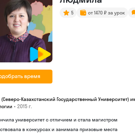
5
от 1470 ₽ за урок
одобрать время
У (Северо-Казахстанский Государственный Университет) им
•
2015 г.
логии
нчила университет с отличием и стала магистром
ствовала в конкурсах и занимала призовые места