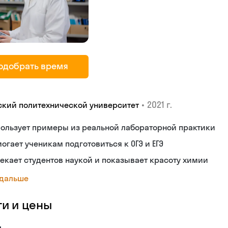
одобрать время
•
2021 г.
ский политехнической университет
ользует примеры из реальной лабораторной практики
огает ученикам подготовиться к ОГЭ и ЕГЭ
екает студентов наукой и показывает красоту химии
 дальше
ги и цены
я