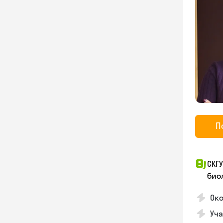
П
СКГ
био
Око
Уча