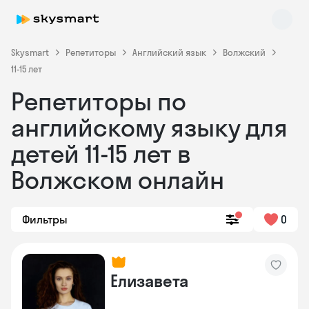
Skysmart
Репетиторы
Английский язык
Волжский
11-15 лет
Репетиторы по
английскому языку для
детей 11-15 лет в
Волжском онлайн
Skysmart Chat
online
Фильтры
0
Елизавета