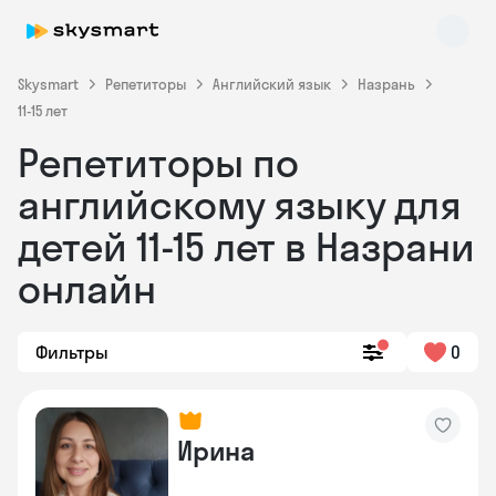
Skysmart
Репетиторы
Английский язык
Назрань
11-15 лет
Репетиторы по
английскому языку для
детей 11-15 лет в Назрани
онлайн
Skysmart Chat
online
Фильтры
0
Ирина