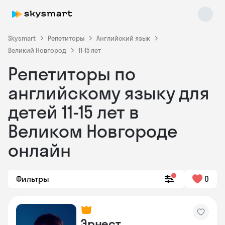
Skysmart
Репетиторы
Английский язык
Великий Новгород
11-15 лет
Репетиторы по
английскому языку для
детей 11-15 лет в
Великом Новгороде
Skysmart Chat
online
онлайн
Фильтры
0
Эрнест