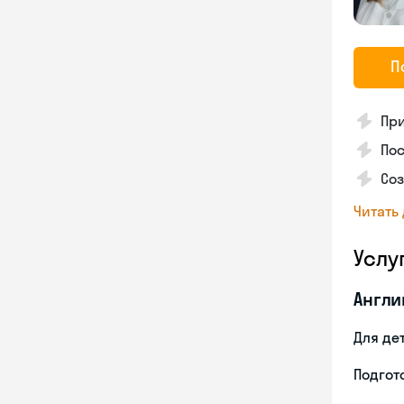
П
Пр
Пос
Со
Читать
Услу
Англи
Для де
Подгото