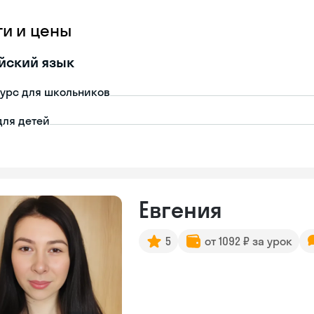
ги и цены
йский язык
урс для школьников
для детей
Евгения
5
от 1092 ₽ за урок