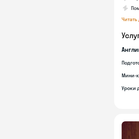
Пом
Читать
Услу
Англи
Подгото
Мини-к
Уроки 