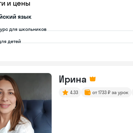
ги и цены
йский язык
урс для школьников
для детей
Ирина
4.33
от 1733 ₽ за урок