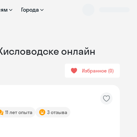
лям
Города
в Кисловодске онлайн
Избранное
0
11 лет опыта
3 отзыва