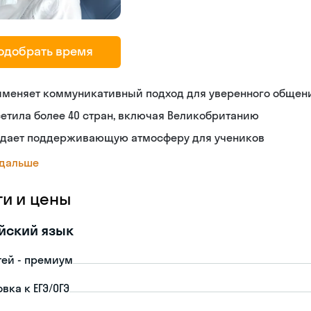
одобрать время
именяет коммуникативный подход для уверенного общен
етила более 40 стран, включая Великобританию
здает поддерживающую атмосферу для учеников
 дальше
ги и цены
йский язык
тей - премиум
вка к ЕГЭ/ОГЭ