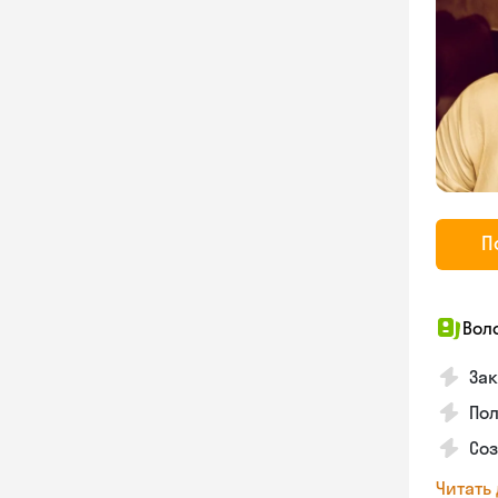
П
Вол
Зак
Пол
Со
Читать