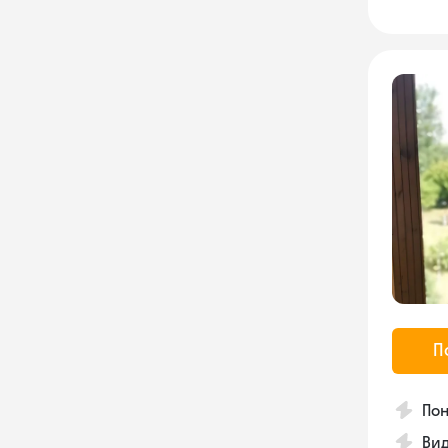
П
Пон
Вид