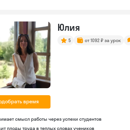
Юлия
5
от 1092 ₽ за урок
одобрать время
имает смысл работы через успехи студентов
ит плоды труда в теплых словах учеников