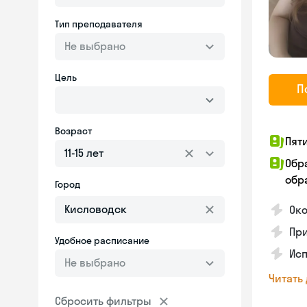
Тип преподавателя
Не выбрано
Цель
П
Возраст
Пят
11-15 лет
Обр
обра
Город
Око
Пр
Удобное расписание
Исп
Не выбрано
Читать
Сбросить фильтры