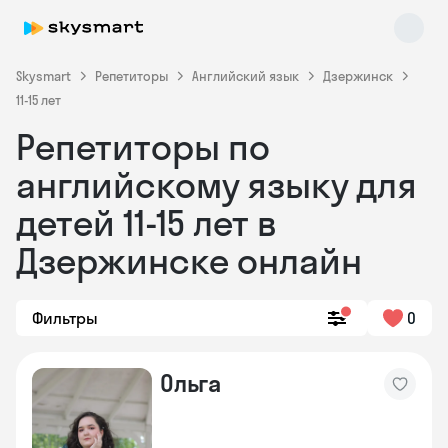
Skysmart
Репетиторы
Английский язык
Дзержинск
11-15 лет
Репетиторы по
английскому языку для
детей 11-15 лет в
Дзержинске онлайн
Skysmart Chat
online
Фильтры
0
Ольга