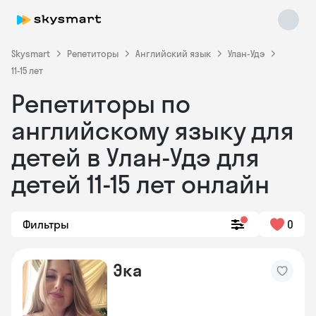
Skysmart
Репетиторы
Английский язык
Улан-Удэ
11-15 лет
Репетиторы по
английскому языку для
детей в Улан-Удэ для
детей 11-15 лет онлайн
Skysmart Chat
online
Фильтры
0
Эка