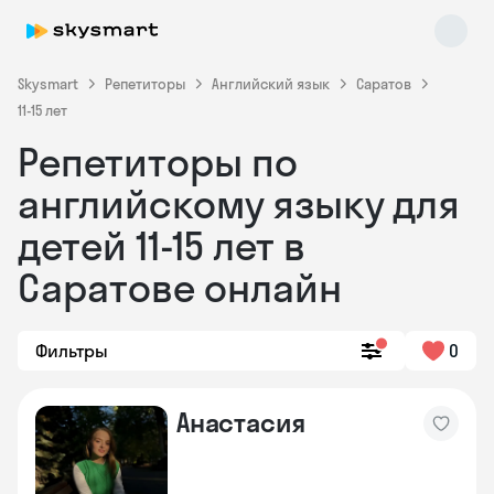
Skysmart
Репетиторы
Английский язык
Саратов
11-15 лет
Репетиторы по
английскому языку для
детей 11-15 лет в
Саратове онлайн
Skysmart Chat
online
Фильтры
0
Анастасия