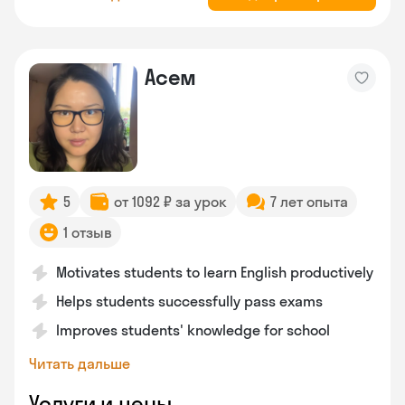
Асем
5
от 1092 ₽ за урок
7 лет опыта
1 отзыв
Motivates students to learn English productively
Helps students successfully pass exams
Improves students' knowledge for school
Читать дальше
Услуги и цены