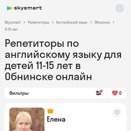
Skysmart
Репетиторы
Английский язык
Обнинск
11-15 лет
Репетиторы по
английскому языку для
детей 11-15 лет в
Обнинске онлайн
Skysmart Chat
online
Фильтры
0
Елена