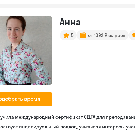
Анна
5
от 1092 ₽ за урок
одобрать время
лучила международный сертификат CELTA для преподаван
ользует индивидуальный подход, учитывая интересы уче