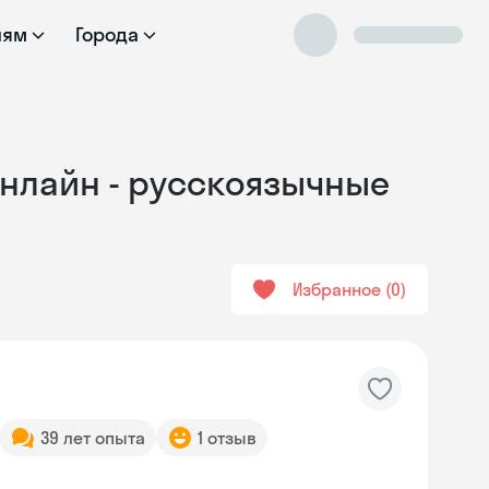
лям
Города
онлайн - русскоязычные
Избранное
0
39 лет опыта
1 отзыв