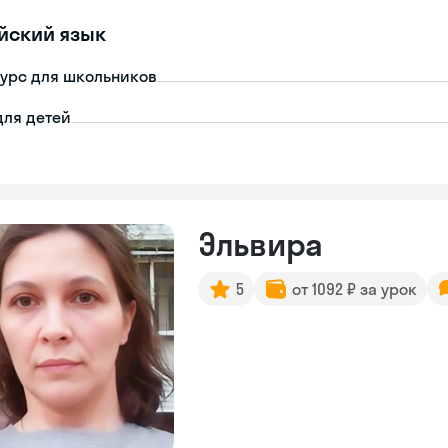
йский язык
урс для школьников
для детей
Эльвира
5
от 1092 ₽ за урок