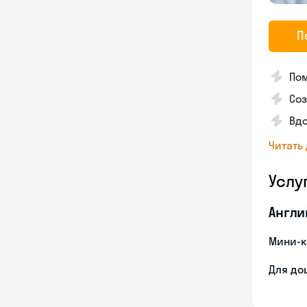
П
Пом
Со
Вдо
Читать
Услу
Англи
Мини-к
Для до