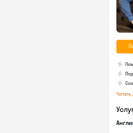
П
По
Под
Со
Читать
Услу
Англи