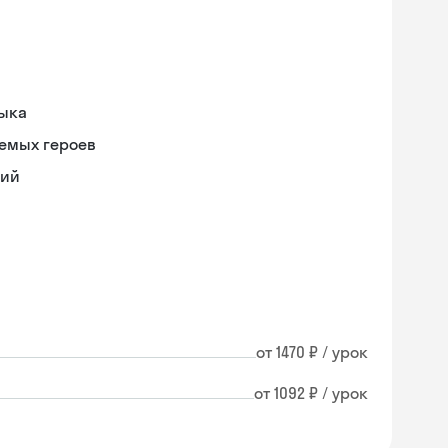
зыка
емых героев
ний
от 1470 ₽ / урок
от 1092 ₽ / урок