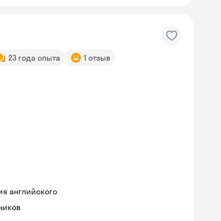
23 года опыта
1 отзыв
ия английского
ников