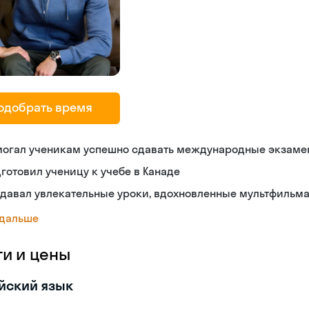
одобрать время
могал ученикам успешно сдавать международные экзам
готовил ученицу к учебе в Канаде
здавал увлекательные уроки, вдохновленные мультфильм
 дальше
ги и цены
йский язык