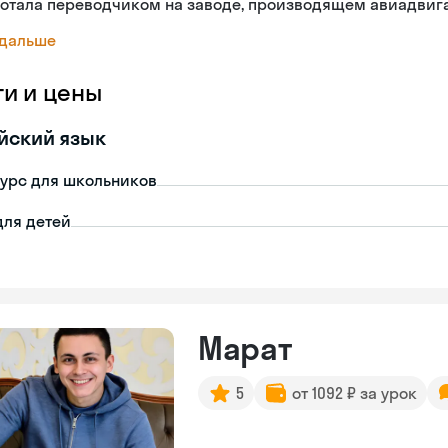
ботала переводчиком на заводе, производящем авиадвиг
 дальше
ги и цены
йский язык
урс для школьников
для детей
Марат
5
от 1092 ₽ за урок