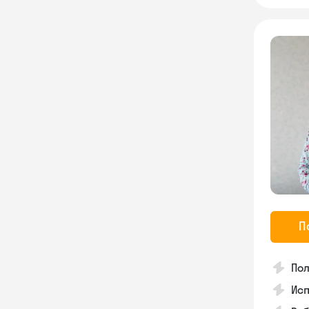
П
По
Исп