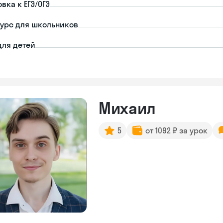
вка к ЕГЭ/ОГЭ
урс для школьников
для детей
Михаил
5
от 1092 ₽ за урок