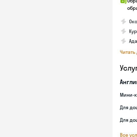
Обр
обра
Ок
Ку
Ад
Читать
Услу
Англи
Мини-к
Для до
Для до
Все усл