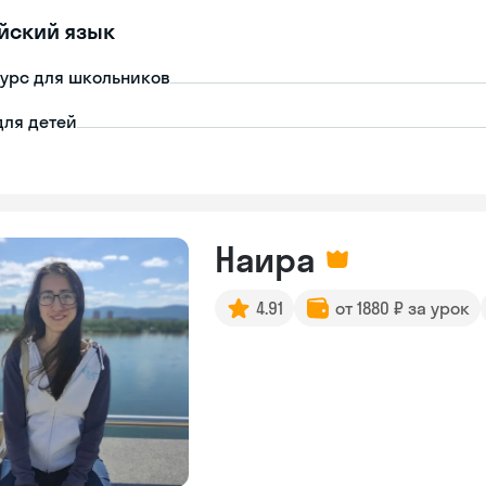
йский язык
урс для школьников
для детей
Наира
4.91
от 1880 ₽ за урок