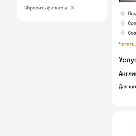
Сбросить фильтры
Пом
Соп
Со
Читать
Услу
Англи
Для де