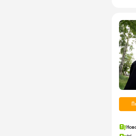
П
Нов