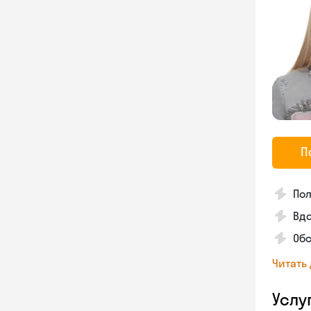
П
По
Вдо
Об
Читать
Услу