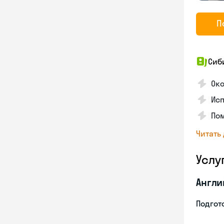
П
Сиб
Ок
Исп
Пом
Читать
Услу
Англи
Подгото