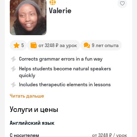
Valerie
5
от 3248 ₽ за урок
9 лет опыта
Corrects grammar errors in a fun way
Helps students become natural speakers
quickly
Includes therapeutic elements in lessons
Читать дальше
Услуги и цены
Английский язык
С носителем
от 3248 ₽ / урок