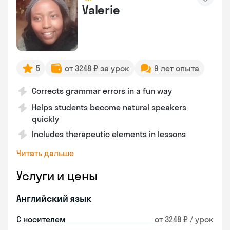
Valerie
5
от 3248 ₽ за урок
9 лет опыта
Corrects grammar errors in a fun way
Helps students become natural speakers
quickly
Includes therapeutic elements in lessons
Читать дальше
Услуги и цены
Английский язык
С носителем
от 3248 ₽ / урок