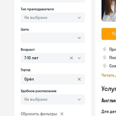
Тип преподавателя
Не выбрано
Цель
П
Пр
Возраст
Пос
7-10 лет
Со
Город
Читать
Услу
Удобное расписание
Не выбрано
Англи
Для де
Сбросить фильтры