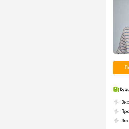
П
Кур
Ок
Про
Лег