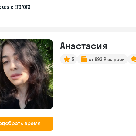
вка к ЕГЭ/ОГЭ
Анастасия
5
от 893 ₽ за урок
одобрать время