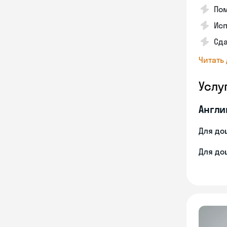
Пом
Ис
Сд
Читать
Услу
Англи
Для до
Для до