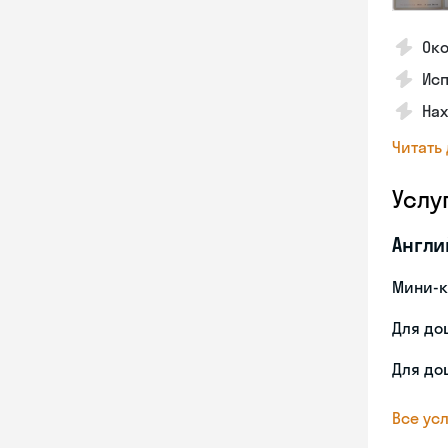
Ок
Ис
На
Читать
Услу
Англи
Мини-к
Для до
Для до
Все усл