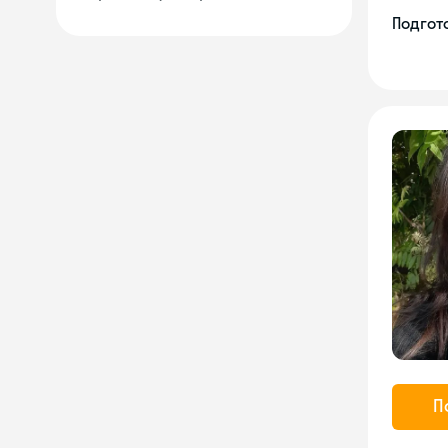
Подгото
П