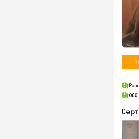
П
Рос
ООО
Серт