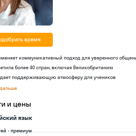
одобрать время
именяет коммуникативный подход для уверенного общен
етила более 40 стран, включая Великобританию
здает поддерживающую атмосферу для учеников
 дальше
ги и цены
йский язык
тей - премиум