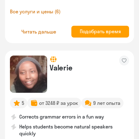
Все услуги и цены (6)
Подобрать время
Читать дальше
Valerie
5
от 3248 ₽ за урок
9 лет опыта
Corrects grammar errors in a fun way
Helps students become natural speakers
quickly