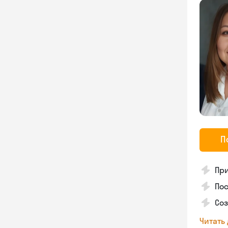
П
Пр
Пос
Со
Читать