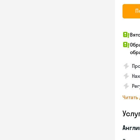
П
Вят
Обр
обра
Пр
Нах
Ре
Читать
Услу
Англи