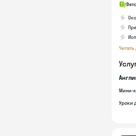
Вят
Око
Пре
Исп
Читать
Услу
Англи
Мини-к
Уроки 