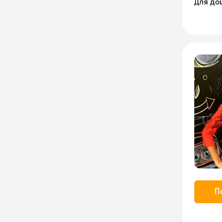
Для до
П