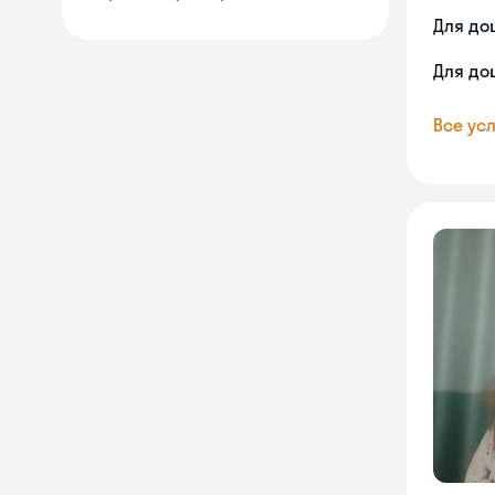
Для до
Для до
Все усл