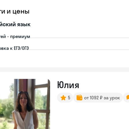
ги и цены
йский язык
тей - премиум
вка к ЕГЭ/ОГЭ
Юлия
5
от 1092 ₽ за урок