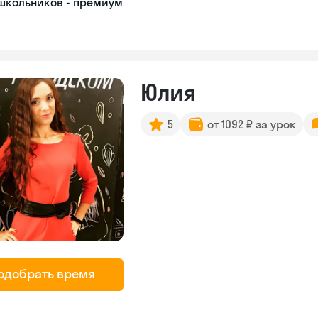
школьников - премиум
Юлия
5
от 1092 ₽ за урок
одобрать время