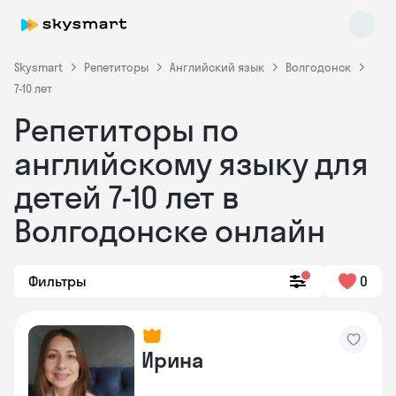
Skysmart
Репетиторы
Английский язык
Волгодонск
7-10 лет
Репетиторы по
английскому языку для
детей 7-10 лет в
Волгодонске онлайн
Skysmart Chat
online
Фильтры
0
Ирина