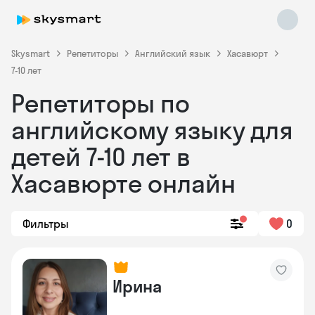
Skysmart
Репетиторы
Английский язык
Хасавюрт
7-10 лет
Репетиторы по
английскому языку для
детей 7-10 лет в
Хасавюрте онлайн
Skysmart Chat
online
Фильтры
0
Ирина