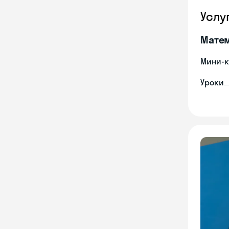
Услу
Мате
Мини-к
Уроки