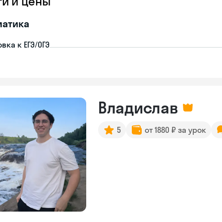
ги и цены
матика
вка к ЕГЭ/ОГЭ
Владислав
5
от 1880 ₽ за урок