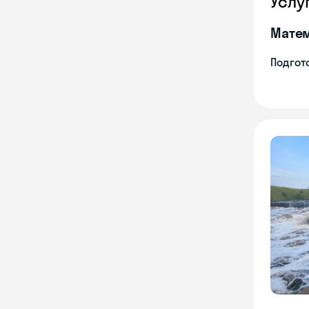
Услу
Мате
Подгото