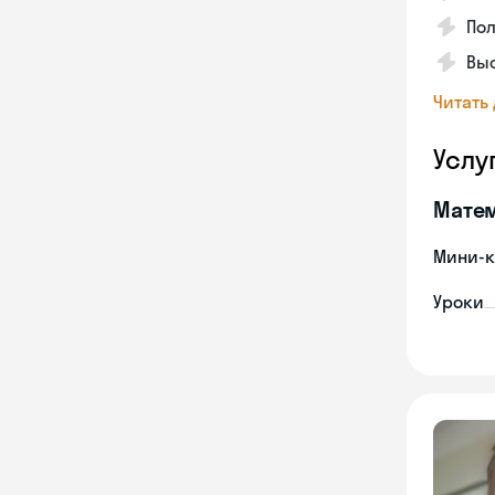
Пол
Выс
Читать
Услу
Мате
Мини-к
Уроки