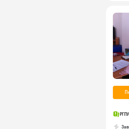
П
РГП
За