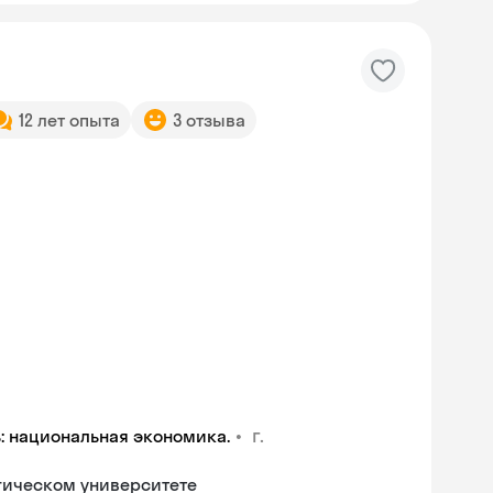
12 лет опыта
3 отзыва
•
г.
ь: национальная экономика.
гическом университете