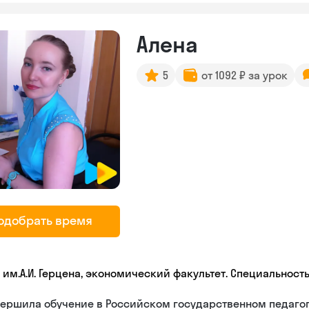
Алена
5
от 1092 ₽ за урок
одобрать время
У им.А.И. Герцена, экономический факультет. Специальност
вершила обучение в Российском государственном педаго