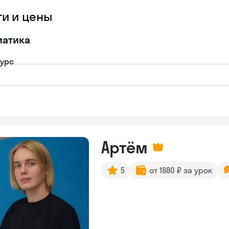
ги и цены
матика
урс
Артём
5
от 1880 ₽ за урок