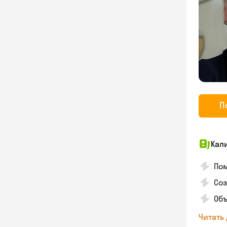
П
Кал
По
Соз
Об
Читать