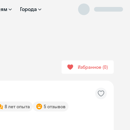
лям
Города
н
Избранное
0
8 лет опыта
5 отзывов