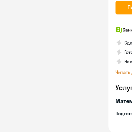
П
Сан
Сда
Гот
На
Читать
Услу
Мате
Подгото