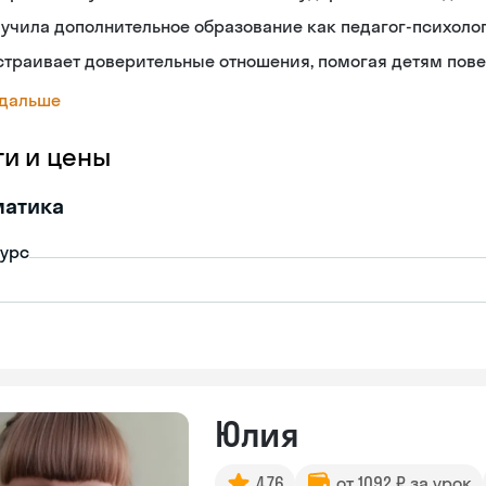
учила дополнительное образование как педагог-психоло
траивает доверительные отношения, помогая детям пове
 дальше
ги и цены
матика
урс
Юлия
4.76
от 1092 ₽ за урок