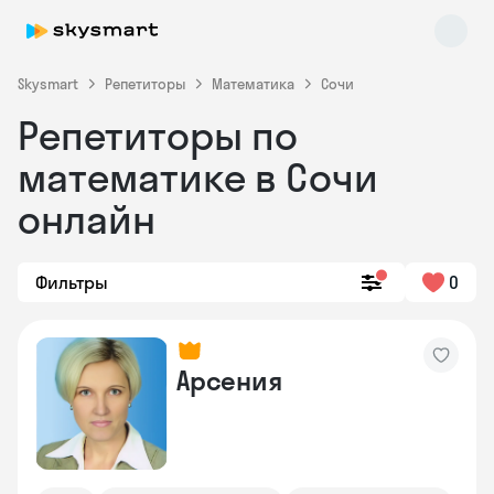
Skysmart
Репетиторы
Математика
Сочи
Репетиторы по
математике в Сочи
онлайн
Фильтры
0
Skysmart Chat
online
Арсения