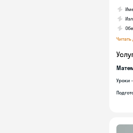
Им
Изл
Обе
Читать
Услу
Мате
Уроки 
Подгото