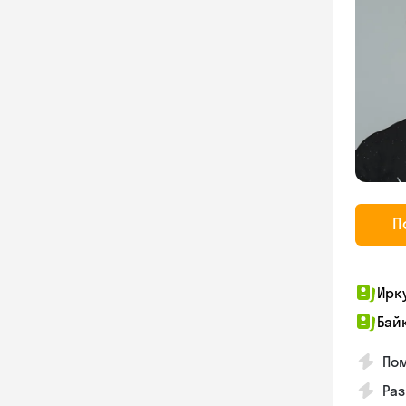
П
Ирк
Бай
Пом
Раз