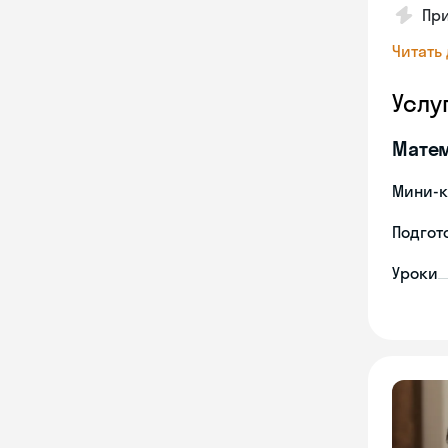
Пр
Читать
Услу
Мате
Мини-к
Подгото
Уроки