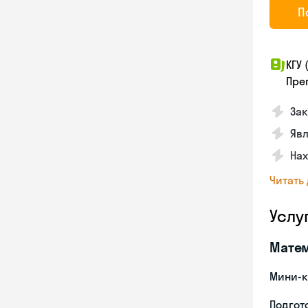
П
КГУ
Пре
Зак
Явл
На
Читать
Услу
Мате
Мини-к
Подгото