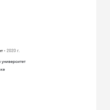
•
2020 г.
ет
 университет
вке