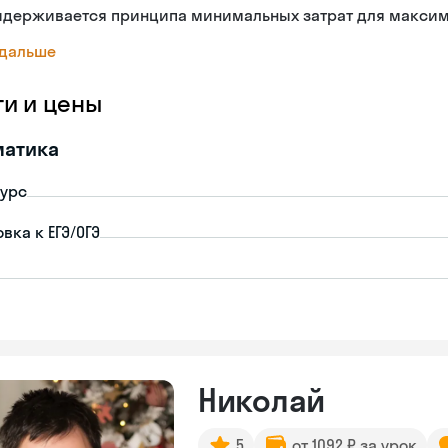
идерживается принципа минимальных затрат для максима
 дальше
ги и цены
матика
урс
вка к ЕГЭ/ОГЭ
Николай
5
от 1092 ₽ за урок