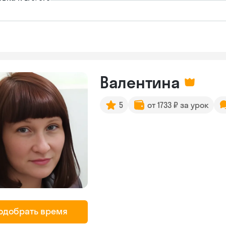
Валентина
5
от 1733 ₽ за урок
одобрать время