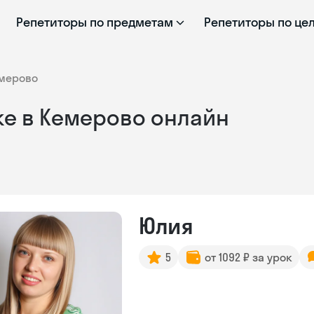
Репетиторы по предметам
Репетиторы по це
мерово
ке в Кемерово онлайн
Юлия
5
от 1092 ₽ за урок