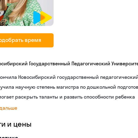
одобрать время
осибирский Государственный Педагогический Университ
кончила Новосибирский государственный педагогический
учила научную степень магистра по дошкольной подгото
огает раскрыть таланты и развить способности ребенка
 дальше
ги и цены
матика