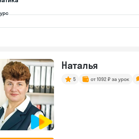
урс
Наталья
5
от 1092 ₽ за урок