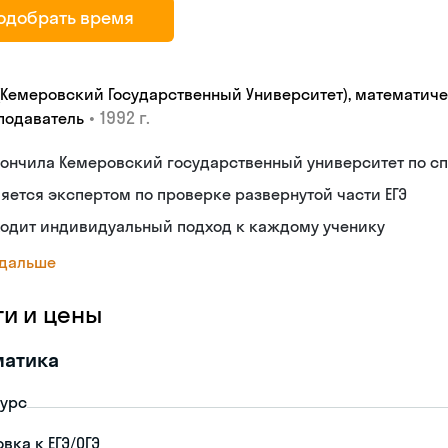
одобрать время
 (Кемеровский Государственный Университет), математиче
•
1992 г.
подаватель
ончила Кемеровский государственный университет по сп
яется экспертом по проверке развернутой части ЕГЭ
ходит индивидуальный подход к каждому ученику
 дальше
ги и цены
матика
урс
вка к ЕГЭ/ОГЭ