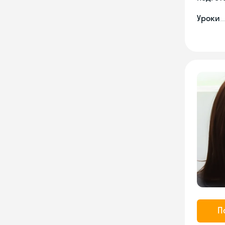
Уроки
П