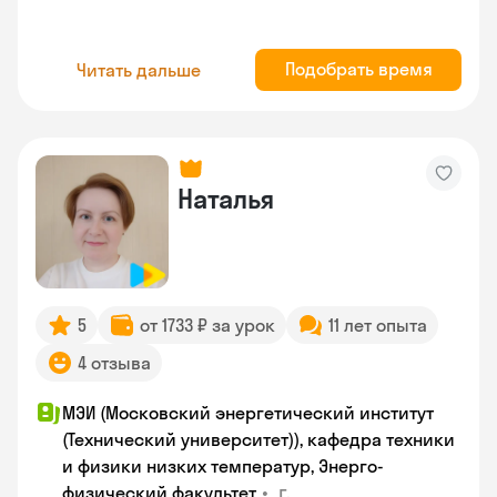
Подобрать время
Читать дальше
Наталья
5
от 1733 ₽ за урок
11 лет опыта
4 отзыва
МЭИ (Московский энергетический институт
(Технический университет)), кафедра техники
и физики низких температур, Энерго-
•
г.
физический факультет