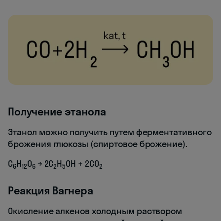
Получение этанола
Этанол можно получить путем ферментативного
брожения глюкозы (спиртовое брожение).
С
Н
О
→ 2C
H
OH + 2CO
6
12
6
2
5
2
Реакция Вагнера
Окисление алкенов холодным раствором