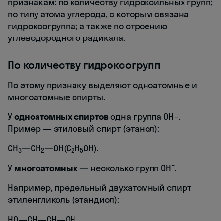
признакам: по количеству гидроксильных групп;
по типу атома углерода, с которым связана
гидроксогруппа; а также по строению
углеводородного радикала.
По количеству гидроксогрупп
По этому признаку выделяют одноатомные и
многоатомные спирты.
У
одноатомных спиртов
одна группа ОН−.
Пример — этиловый спирт (этанол):
CH
—CH
—OH(C
H
OH).
3
2
2
5
−
У
многоатомных
— несколько групп ОН
.
Например, предельный двухатомный спирт
этиленгликоль (этандиол):
HO—CH—CH—OH.