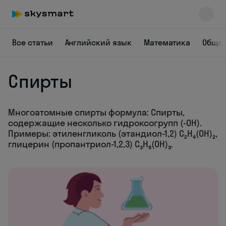
Все статьи
Английский язык
Математика
Общес
Спирты
Многоатомные спирты формула: Спирты,
содержащие несколько гидроксогрупп (-OH).
Skysmart Chat
Примеры: этиленгликоль (этандиол-1,2) C₂H₄(OH)₂,
online
глицерин (пропантриол-1,2,3) C₃H₅(OH)₃.