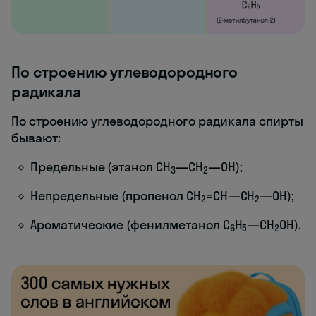
По строению углеводородного
радикала
По строению углеводородного радикала спирты
бывают:
Предельные (этанол СН
—СН
—ОН);
3
2
Непредельные (пропенол СН
=СН—СН
—ОН);
2
2
Ароматические (фенилметанол С
Н
—СН
ОН).
6
5
2