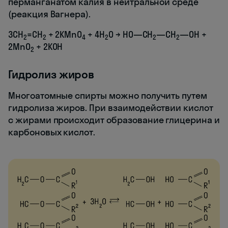
перманганатом калия в нейтральной среде
(реакция Вагнера).
3CH
=CH
+ 2KMnO
+ 4H
O → HO—CH
—CH
—OH +
2
2
4
2
2
2
2MnO
+ 2KOH
2
Гидролиз жиров
Многоатомные спирты можно получить путем
гидролиза жиров. При взаимодействии кислот
с жирами происходит образование глицерина и
карбоновых кислот.