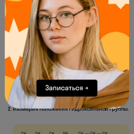
характерны для спиртов.
Структурная
Изомерия углеродного скелета характерна
для спиртов, в состав которых входит четыре
и более атомов углерода.
Изомерия положения гидроксильной группы.