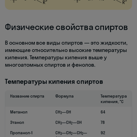
Физические свойства спиртов
В основном все виды спиртов — это жидкости,
имеющие относительно высокие температуры
кипения. Температуры кипения выше у
многоатомных спиртов и фенолов.
Температуры кипения спиртов
Название спирта
Формула
Температура
кипения, °C
Метанол
CH
—OH
64
3
Этанол
CH
—CH
—OH
78
3
2
Пропанол-1
CH
—CH
—CH
—
92
3
2
2