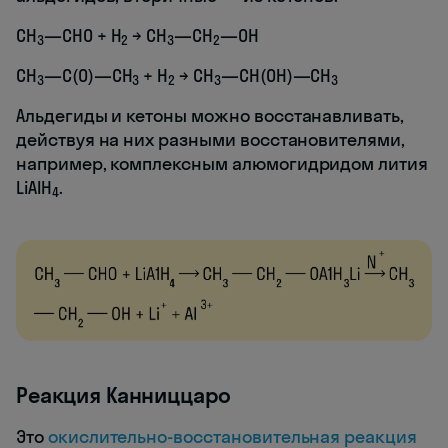
СН
—СНО + Н
→ CH
—CH
—OH
3
2
3
2
CH
—C(O)—CH
+ H
→ CH
—CH(OH)—CH
3
3
2
3
3
Альдегиды и кетоны можно восстанавливать,
действуя на них разными восстановителями,
например, комплексным алюмогидридом лития
LiAlH
.
4
Реакция Канниццаро
Это
окислительно-восстановительная реакция