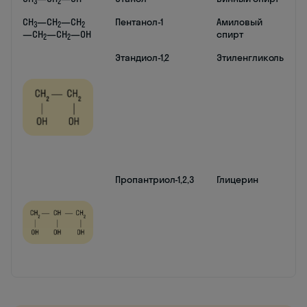
3
2
CH
—CH
—CH
Пентанол-1
Амиловый
3
2
2
—CH
—CH
—OH
спирт
2
2
Этандиол-1,2
Этиленгликоль
Пропантриол-1,2,3
Глицерин