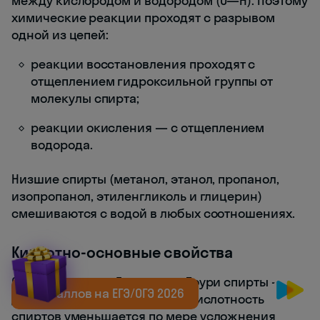
между кислородом и водородом (О—Н). Поэтому
химические реакции проходят с разрывом
одной из цепей:
реакции восстановления проходят с
отщеплением гидроксильной группы от
молекулы спирта;
реакции окисления — с отщеплением
водорода.
Низшие спирты (метанол, этанол, пропанол,
изопропанол, этиленгликоль и глицерин)
смешиваются с водой в любых соотношениях.
Кислотно-основные свойства
Согласно теории Бренстеда-Лоури спирты —
+20 баллов на ЕГЭ/ОГЭ 2026
достаточно слабые кислоты. Кислотность
спиртов уменьшается по мере усложнения