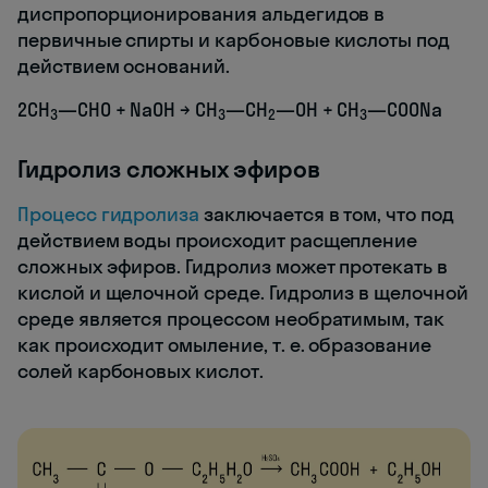
диспропорционирования альдегидов в
первичные спирты и карбоновые кислоты под
действием оснований.
2СH
—CHO + NaOH → CH
—CH
—OH + CH
—COONa
3
3
2
3
Гидролиз сложных эфиров
Процесс гидролиза
заключается в том, что под
действием воды происходит расщепление
сложных эфиров. Гидролиз может протекать в
кислой и щелочной среде. Гидролиз в щелочной
среде является процессом необратимым, так
как происходит омыление, т. е. образование
солей карбоновых кислот.