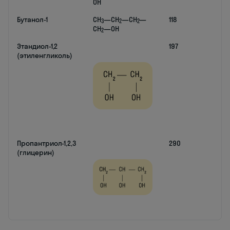
OH
Бутанол-1
CH
—CH
—CH
—
118
3
2
2
CH
—OH
2
Этандиол-1,2
197
(этиленгликоль)
Пропантриол-1,2,3
290
(глицерин)