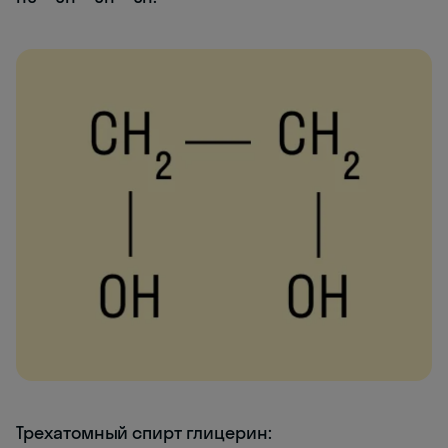
Трехатомный спирт глицерин: