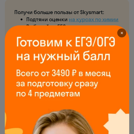
Получи больше пользы от Skysmart:
Подтяни оценки
на курсах по химии
Выбирай из 550+
репетиторов по
химии
✕
Записывайся на
бесплатные курсы
для детей
Изомерия спиртов
Изомерия
— это явление существования
соединений, у которых одинаковый
качественный и количественный состав, но
различное строение, а значит, разные свойства.
Давайте рассмотрим виды изомерии, которые