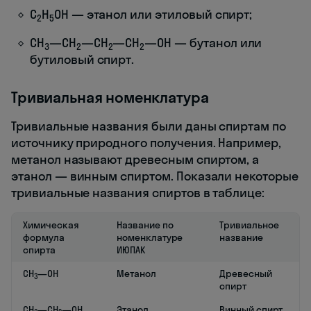
C
H
OH — этанол или этиловый спирт;
2
5
CH
—CH
—CH
—СН
—OH — бутанол или
3
2
2
2
бутиловый спирт.
Тривиальная номенклатура
Тривиальные названия были даны спиртам по
источнику природного получения. Например,
метанол называют древесным спиртом, а
этанол — винным спиртом. Показали некоторые
тривиальные названия спиртов в таблице:
Химическая
Название по
Тривиальное
формула
номенклатуре
название
спирта
ИЮПАК
CH
—OH
Метанол
Древесный
3
спирт
CH
—CH
—OH
Этанол
Винный спирт