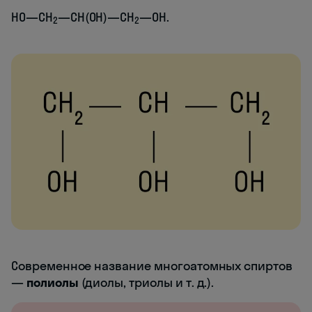
HO—CH
—CH(OH)—CH
—OH.
2
2
Современное название многоатомных спиртов
—
полиолы
(диолы, триолы и т. д.).