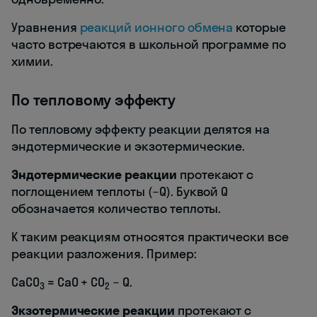
Уравнения
реакций ионного обмена
которые
часто встречаются в школьной программе по
химии.
По тепловому эффекту
По тепловому эффекту реакции делятся на
эндотермические и экзотермические.
Эндотермические реакции
протекают с
поглощением теплоты (−Q). Буквой Q
обозначается количество теплоты.
К таким реакциям относятся практически все
реакции разложения. Пример:
CaCO
= CaO + CO
− Q.
3
2
Экзотермические реакции
протекают с