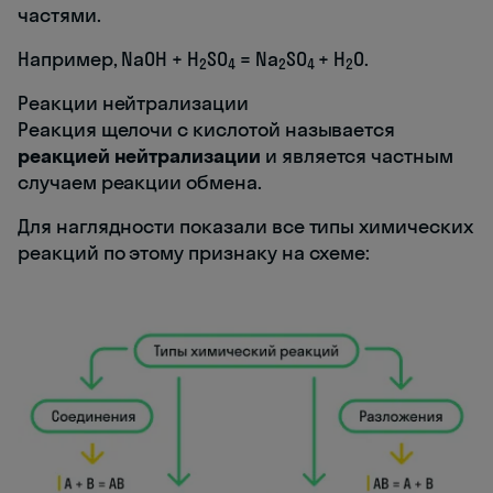
частями.
Например, NaOH + H
SO
= Na
SO
+ H
O.
2
4
2
4
2
Реакции нейтрализации
Реакция щелочи с кислотой называется
реакцией нейтрализации
и является частным
случаем реакции обмена.
Для наглядности показали все типы химических
реакций по этому признаку на схеме: