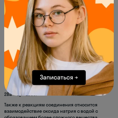
продуктов реакции
По этому признаку выделяют 4 типа реакций:
реакции соединения, реакции разложения,
реакции замещения и реакции обмена.
Реакции соединения
— это реакции, в
результате которых из нескольких более
простых веществ образуется одно более
сложное.
Например, простые вещества барий и кислород
взаимодействуют с образованием сложного
вещества оксида бария:
2Ba + O
= 2BaO.
2
Также к реакциям соединения относится
взаимодействие оксида натрия с водой с
образованием более сложного вещества