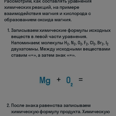
Рассмотрим, как составлять уравнения
химических реакций, на примере
взаимодействия магния и кислорода с
образованием оксида магния.
Записываем химические формулы исходных
веществ в левой части уравнения.
Напоминаем: молекулы H
, N
, O
, F
, Cl
, Br
, I
2
2
2
2
2
2
2
двухатомны. Между исходными веществами
ставим «+», а затем знак «=».
После знака равенства записываем
химическую формулу продукта. Химическую