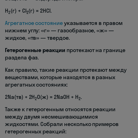
H
(г) + Cl
(г) = 2HCl.
2
2
Агрегатное состояние
указывается в правом
нижнем углу: «г» — газообразное, «ж» —
жидкое, «тв» — твердое.
Гетерогенные реакции
протекают на границе
раздела фаз.
Как правило, такие реакции протекают между
веществами, которые находятся в разных
агрегатных состояниях:
2Na(тв) + 2H
O(ж) = 2NaOH + H
.
2
2
Также к гетерогенным относятся реакции
между двумя несмешивающимися
жидкостями. Собрали несколько примеров
гетерогенных реакций: