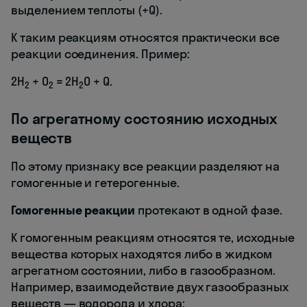
выделением теплоты (+Q).
К таким реакциям относятся практически все
реакции соединения. Пример:
2H
+ O
= 2H
O + Q.
2
2
2
По агрегатному состоянию исходных
веществ
По этому признаку все реакции разделяют на
гомогенные и гетерогенные.
Гомогенные реакции
протекают в одной фазе.
К гомогенным реакциям относятся те, исходные
вещества которых находятся либо в жидком
агрегатном состоянии, либо в газообразном.
Например, взаимодействие двух газообразных
веществ — водорода и хлора: