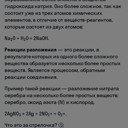
гидроксида натрия. Оно более сложное, так как
состоит уже из трех атомов химических
элементов, в отличие от веществ-реагентов,
которые состоят из двух атомов:
Na
O + H
O = 2NaOH.
2
2
Реакции разложения
— это реакции, в
результате которых из одного более сложного
вещества образуется несколько более простых
веществ. Является процессом, обратным
реакции соединения.
Пример такой реакции — разложение нитрата
серебра на несколько более простых веществ:
серебро, оксид азота (IV) и кислород.
2AgNO
= 2Ag + 2NO
↑ + O
↑.
3
2
2
Что это за стрелочка? 🤔