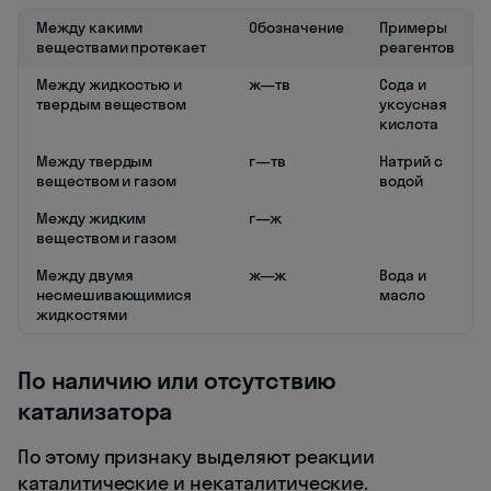
Между какими
Обозначение
Примеры
веществами протекает
реагентов
Между жидкостью и
ж—тв
Сода и
твердым веществом
уксусная
кислота
Между твердым
г—тв
Натрий с
веществом и газом
водой
Между жидким
г—ж
веществом и газом
Между двумя
ж—ж
Вода и
несмешивающимися
масло
жидкостями
По наличию или отсутствию
катализатора
По этому признаку выделяют реакции
каталитические и некаталитические.