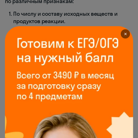
по различным признакам:
По числу и составу исходных веществ и
продуктов реакции.
По изменению степени окисления.
✕
По тепловому эффекту.
По агрегатному состоянию.
По наличию или отсутствию катализатора.
По обратимости.
Чтобы узнать, как выделяется или поглощается
энергия в процессе химических
взаимодействий, прочитайте нашу статью
«Тепловой эффект реакции»
.
По числу и составу исходных веществ и