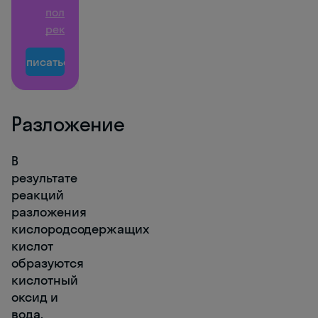
получение
рекламы
Записаться
Разложение
В
результате
реакций
разложения
кислородсодержащих
кислот
образуются
кислотный
оксид и
вода.