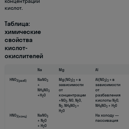
концентрации
кислот.
Таблица:
химические
свойства
кислот-
окислителей
Na
Mg
Al
HNO
NaNO
Mg(NO
)
+ в
Al(NO
)
+ в
3
(разб)
3
3
2
3
3
+
зависимости
зависимости
NH
NO
от
от
4
3
+H
O
концентрации
разбавления
2
+NO
, NO, N
O,
кислоты N
O,
2
2
2
N
, NH
NO
+
NH
NO
+ H
O
2
4
3
4
3
2
H
O
2
HNO
NaNO
На холоду —
3
(конц)
3
+ N
O
пассивация
2
+ H
O
2