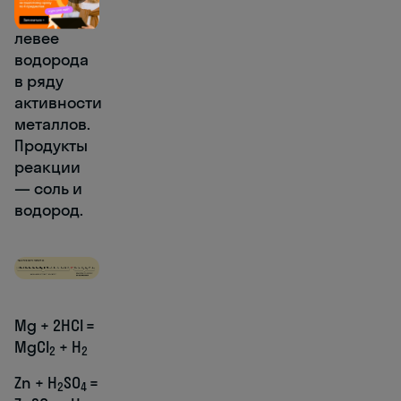
стоит
левее
водорода
в ряду
активности
металлов.
Продукты
реакции
— соль и
водород.
Mg + 2HCl =
MgCl
+ H
2
2
Zn + H
SO
=
2
4