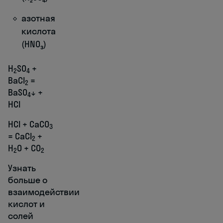
азотная
кислота
(HNO₃)
H
SO
+
2
4
BaCl
=
2
BaSO
↓ +
4
HCl
HCl + CaCO
3
= CaCl
+
2
H
O + CO
2
2
Узнать
больше о
взаимодействии
кислот и
солей