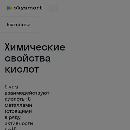
Все статьи
Английский язык
Математика
Общес
Химические
свойства
кислот
Skysmart Chat
online
С чем
взаимодействуют
кислоты: С
металлами
(стоящими
в ряду
активности
до H),