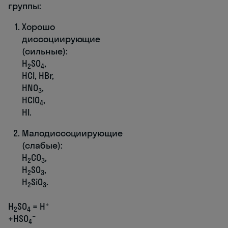
группы:
Хорошо
диссоциирующие
(сильные):
H
SO
,
2
4
HCl, HBr,
HNO
,
3
HClO
,
4
HI.
Малодиссоциирующие
(слабые):
H
CO
,
2
3
H
SO
,
2
3
H
SiO
.
2
3
+
H
SO
= H
2
4
−
+HSO
4