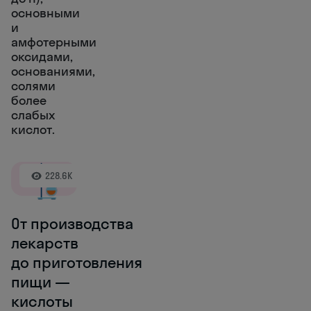
основными
и
амфотерными
оксидами,
основаниями,
солями
более
слабых
кислот.
228.6K
От производства
лекарств
до приготовления
пищи —
кислоты