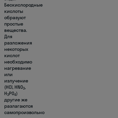
Бескислородные
кислоты
образуют
простые
вещества.
Для
разложения
некоторых
кислот
необходимо
нагревание
или
излучение
(HCl, HNO
,
3
H
PO
)
3
4
другие же
разлагаются
самопроизвольно