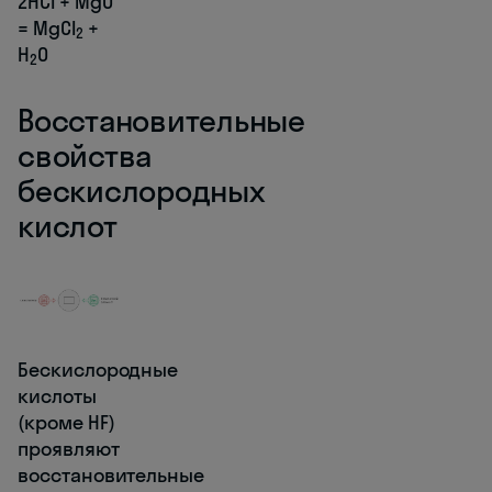
2HCl + MgO
= MgCl
+
2
H
O
2
Восстановительные
свойства
бескислородных
кислот
Бескислородные
кислоты
(кроме HF)
проявляют
восстановительные