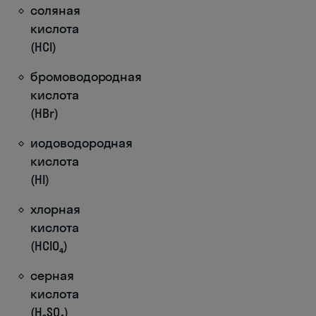
соляная
кислота
(HCl)
бромоводородная
кислота
(HBr)
иодоводородная
кислота
(HI)
хлорная
кислота
(HClO₄)
серная
кислота
(H₂SO₄)