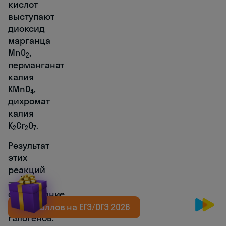
кислот
выступают
диоксид
марганца
MnO
,
2
перманганат
калия
KMnO
,
4
дихромат
калия
K
Cr
O
.
2
2
7
Результат
этих
реакций
—
образование
свободных
+20 баллов на ЕГЭ/ОГЭ 2026
галогенов.