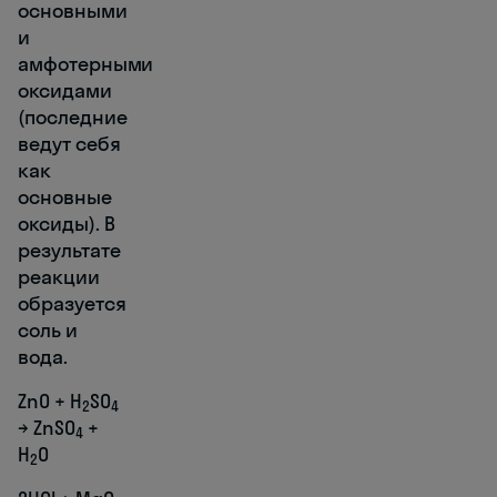
основными
и
амфотерными
оксидами
(последние
ведут себя
как
основные
оксиды). В
результате
реакции
образуется
соль и
вода.
ZnO + H
SO
2
4
→ ZnSO
+
4
H
O
2