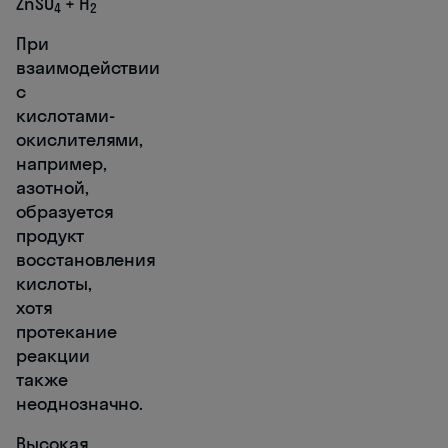
ZnSO
+ Н
4
2
При
взаимодействии
с
кислотами-
окислителями,
например,
азотной,
образуется
продукт
восстановления
кислоты,
хотя
протекание
реакции
также
неоднозначно.
Высокая