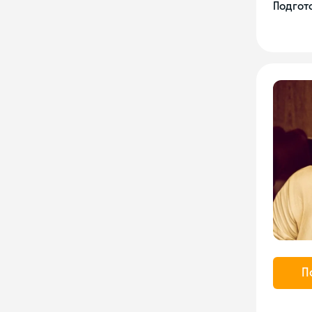
Подгото
П