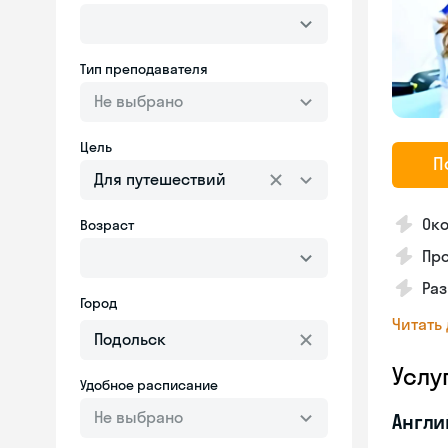
Тип преподавателя
Не выбрано
Цель
П
Для путешествий
Око
Возраст
Про
Ра
Город
Читать
Услу
Удобное расписание
Не выбрано
Англи