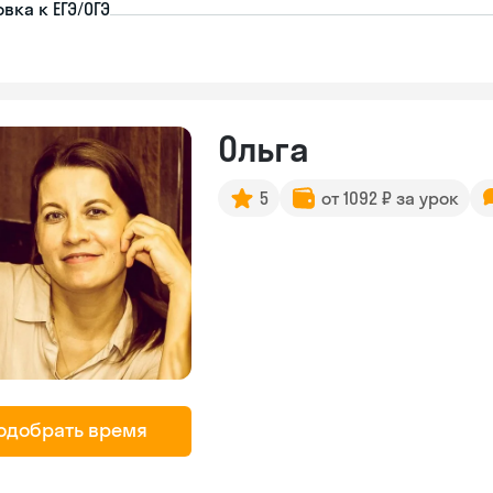
вка к ЕГЭ/ОГЭ
Ольга
5
от 1092 ₽ за урок
одобрать время