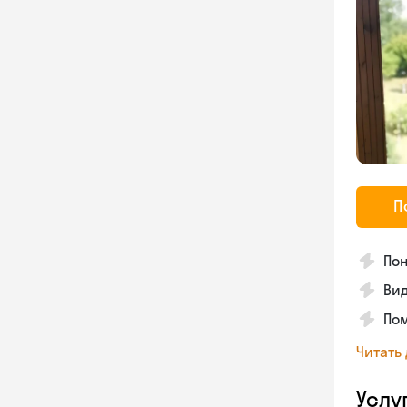
П
Пон
Вид
Пом
Читать
Услу