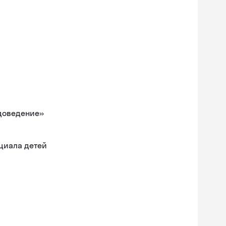
одоведение»
циала детей