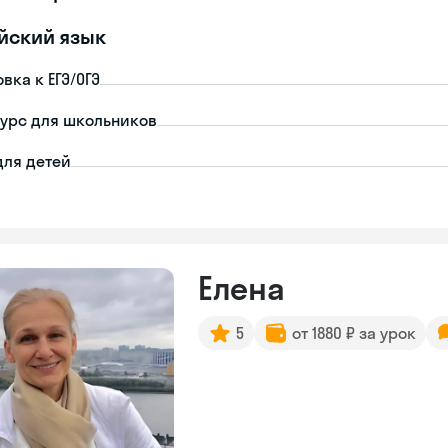
йский язык
вка к ЕГЭ/ОГЭ
урс для школьников
для детей
Елена
5
от 1880 ₽ за урок