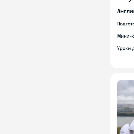
Англи
Подгото
Мини-к
Уроки 