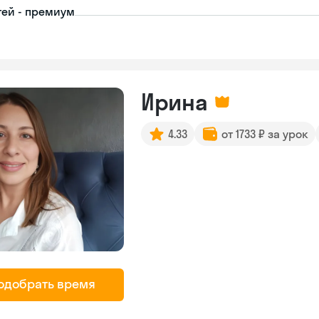
тей - премиум
Ирина
4.33
от 1733 ₽ за урок
одобрать время