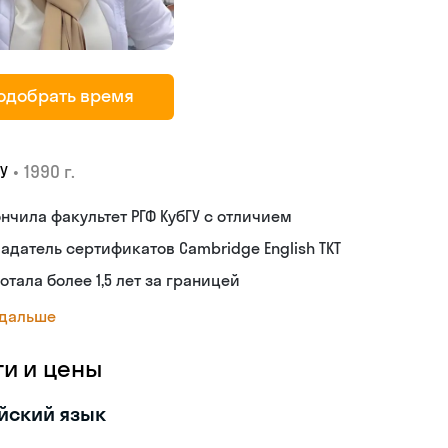
одобрать время
•
1990 г.
У
нчила факультет РГФ КубГУ с отличием
адатель сертификатов Cambridge English TKT
отала более 1,5 лет за границей
 дальше
ги и цены
йский язык