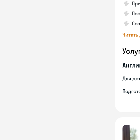
Пр
Пос
Со
Читать
Услу
Англи
Для де
Подгото