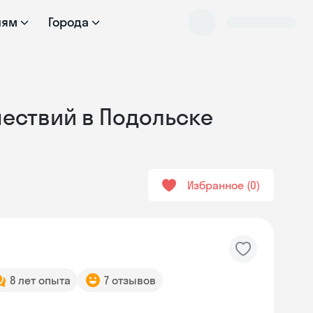
лям
Города
шествий в Подольске
Избранное
0
8 лет опыта
7 отзывов