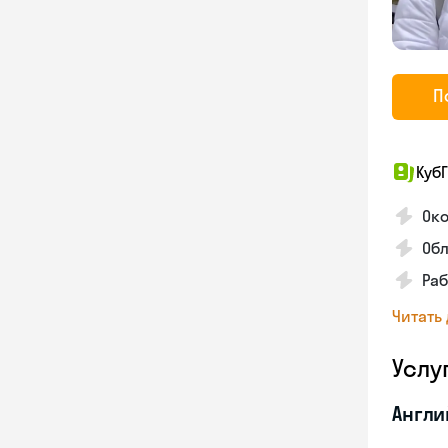
П
КубГ
Око
Обл
Раб
Читать
Услу
Англи