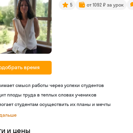
5
от 1092 ₽ за урок
одобрать время
имает смысл работы через успехи студентов
ит плоды труда в теплых словах учеников
огает студентам осуществить их планы и мечты
 дальше
ги и цены