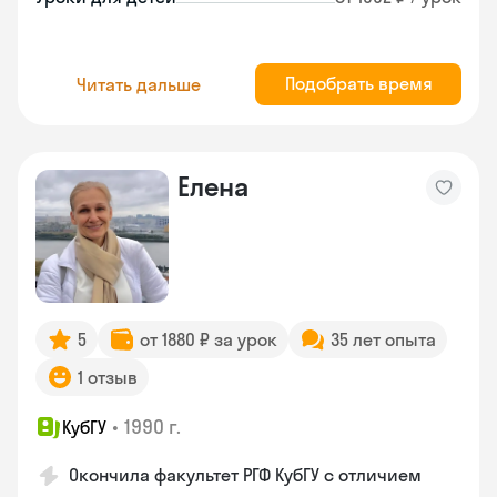
Подобрать время
Читать дальше
Елена
5
от 1880 ₽ за урок
35 лет опыта
1 отзыв
•
1990 г.
КубГУ
Окончила факультет РГФ КубГУ с отличием