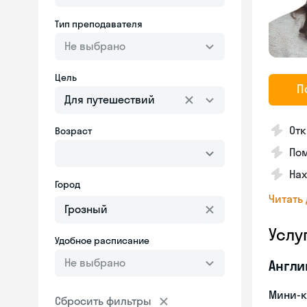
Тип преподавателя
Не выбрано
Цель
П
Для путешествий
Отк
Возраст
Пом
На
Город
Читать
Услу
Удобное расписание
Не выбрано
Англи
Мини-к
Сбросить фильтры