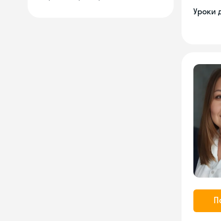
Уроки 
П