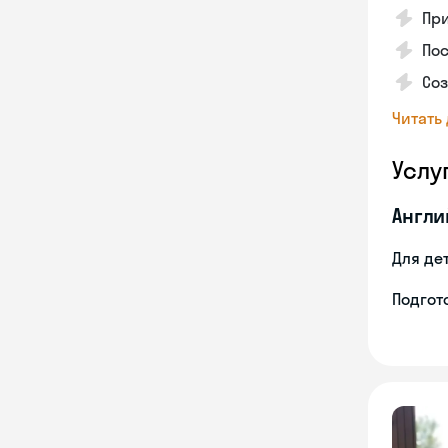
Пр
Пос
Со
Читать
Услу
Англи
Для де
Подгото