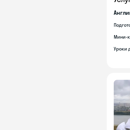
Англи
Подгото
Мини-к
Уроки 