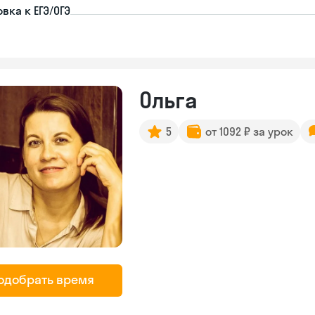
вка к ЕГЭ/ОГЭ
Ольга
5
от 1092 ₽ за урок
одобрать время