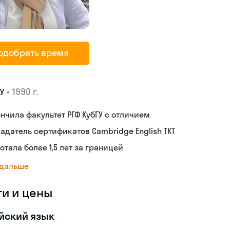
одобрать время
•
1990 г.
У
нчила факультет РГФ КубГУ с отличием
адатель сертификатов Cambridge English TKT
отала более 1,5 лет за границей
 дальше
ги и цены
йский язык