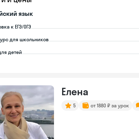
йский язык
вка к ЕГЭ/ОГЭ
урс для школьников
для детей
Елена
5
от 1880 ₽ за урок