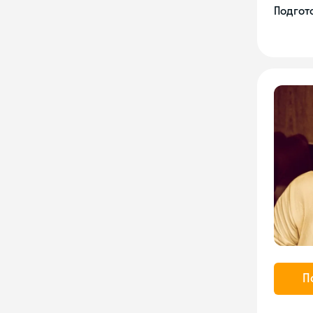
Подгото
П