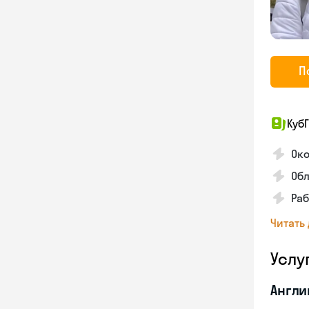
П
КубГ
Око
Обл
Раб
Читать
Услу
Англи