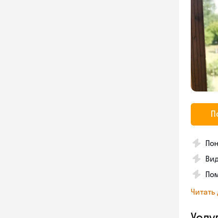
П
Пон
Вид
Пом
Читать
Услу