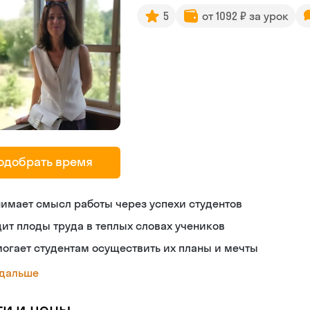
5
от 1092 ₽ за урок
одобрать время
имает смысл работы через успехи студентов
ит плоды труда в теплых словах учеников
огает студентам осуществить их планы и мечты
 дальше
ги и цены