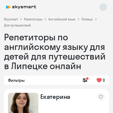
Skysmart
Репетиторы
Английский язык
Липецк
Для путешествий
Репетиторы по
английскому языку для
детей для путешествий
в Липецке онлайн
Skysmart Chat
online
Фильтры
0
Екатерина