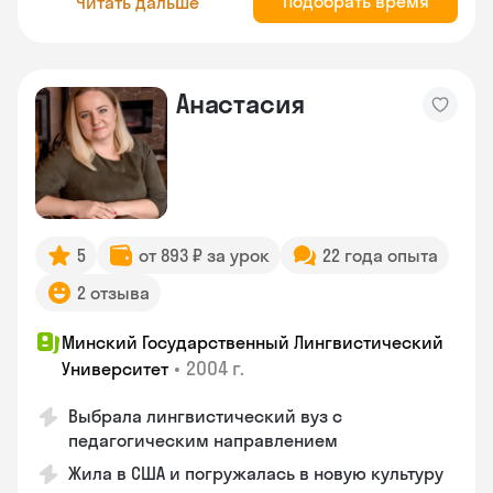
Подобрать время
Читать дальше
Анастасия
5
от 893 ₽ за урок
22 года опыта
2 отзыва
Минский Государственный Лингвистический
•
2004 г.
Университет
Выбрала лингвистический вуз с
педагогическим направлением
Жила в США и погружалась в новую культуру