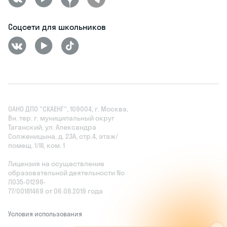
Соцсети для школьников
ОАНО ДПО "СКАЕНГ", 109004, г. Москва,
Вн. тер. г. муниципальный округ
Таганский, ул. Александра
Солженицына, д. 23А, стр.4, этаж/
помещ. 1/III, ком. 1
Лицензия на осуществление
образовательной деятельности No
Л035‑01298-
77/00181469 от 06.08.2019 года
Условия использования
У
з
н
а
й
т
е
с
в
о
й
у
р
о
в
е
н
ь
з
н
а
н
и
й