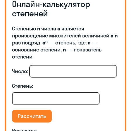
Онлайн-калькулятор
степеней
Степенью
n
числа
а
является
произведение множителей величиной
а
n
n
раз подряд.
a
— степень, где:
a
—
основание степени,
n
— показатель
степени.
Число:
Степень:
Рассчитать
Результат: