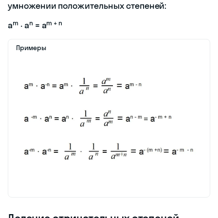
умножении положительных степеней:
m
n
m + n
a
· a
= a
Примеры