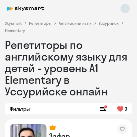
Skysmart
Репетиторы
Английский язык
Уссурийск
Elementary
Репетиторы по
английскому языку для
детей - уровень А1
Elementary в
Skysmart Chat
online
Уссурийске онлайн
Фильтры
0
Зафар