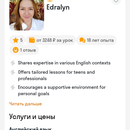
Edralyn
5
от 3248 ₽ за урок
18 лет опыта
1 отзыв
Shares expertise in various English contexts
Offers tailored lessons for teens and
professionals
Encourages a supportive environment for
personal goals
Читать дальше
Услуги и цены
Английский язык