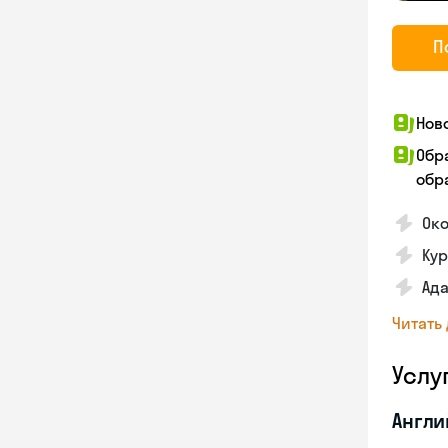
П
Нов
Обр
обра
Ок
Ку
Ад
Читать
Услу
Англи