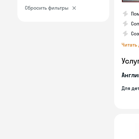
Сбросить фильтры
Пом
Соп
Со
Читать
Услу
Англи
Для де