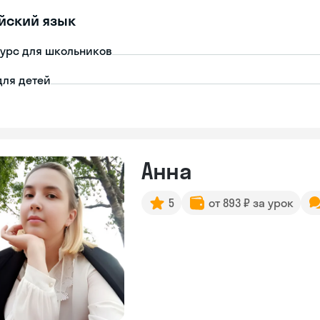
йский язык
урс для школьников
для детей
Анна
5
от 893 ₽ за урок