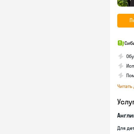
П
Сиб
Обу
Исп
Пом
Читать
Услу
Англи
Для де