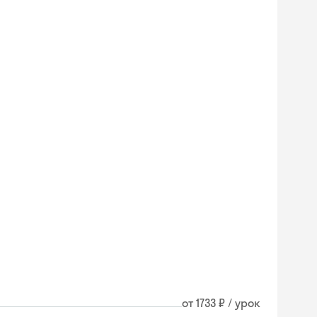
Skysmart Chat
от 1733 ₽ / урок
online