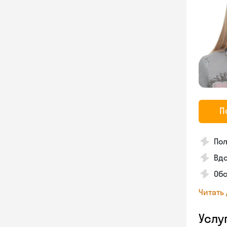
П
По
Вдо
Об
Читать
Услу