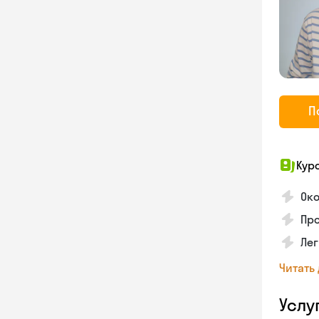
П
Кур
Ок
Про
Лег
Читать
Услу