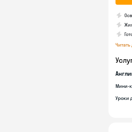
Осв
Жил
Гот
Читать
Услу
Англи
Мини-к
Уроки 