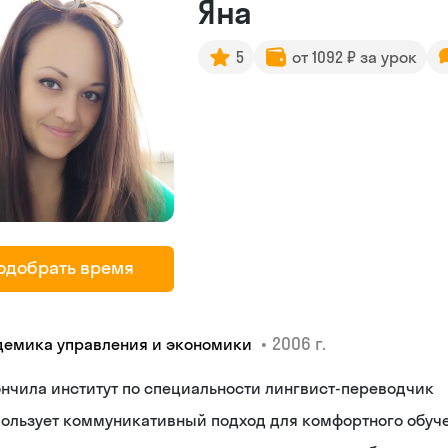
Яна
5
от 1092 ₽ за урок
одобрать время
•
2006 г.
демика управления и экономики
нчила институт по специальности лингвист-переводчик
пользует коммуникативный подход для комфортного обуч