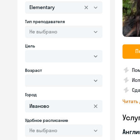
Elementary
Тип преподавателя
Не выбрано
Цель
П
Пом
Возраст
Ис
Сд
Город
Читать
Услу
Удобное расписание
Не выбрано
Англи