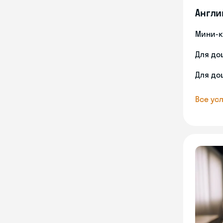
Англи
Мини-к
Для до
Для до
Все усл