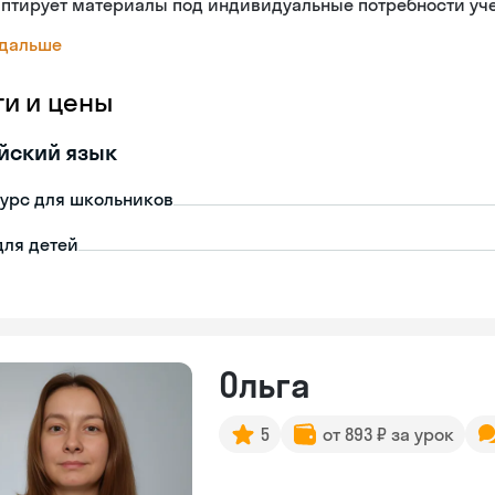
аптирует материалы под индивидуальные потребности уч
 дальше
ги и цены
йский язык
урс для школьников
для детей
Ольга
5
от 893 ₽ за урок