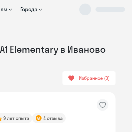
лям
Города
А1 Elementary в Иваново
Избранное
0
9 лет опыта
4 отзыва