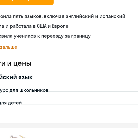
оила пять языков, включая английский и испанский
а и работала в США и Европе
овила учеников к переезду за границу
 дальше
ги и цены
йский язык
урс для школьников
для детей