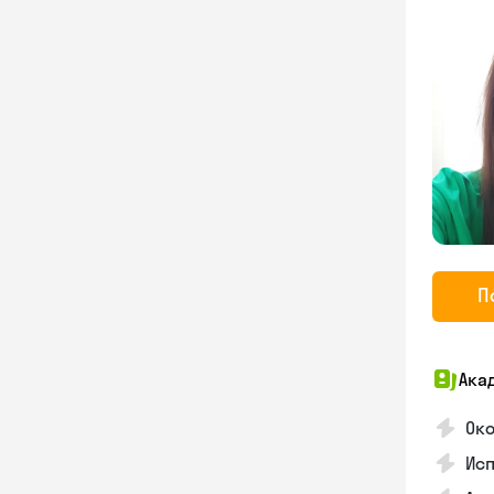
П
Ака
Око
Ис