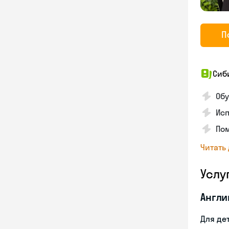
П
Сиб
Обу
Исп
Пом
Читать
Услу
Англи
Для де