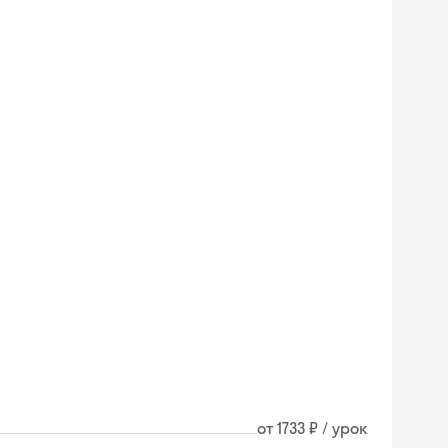
Skysmart Chat
от 1733 ₽ / урок
online