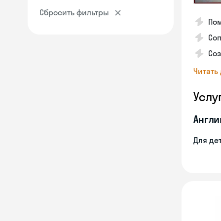
Сбросить фильтры
Пом
Соп
Со
Читать
Услу
Англи
Для де