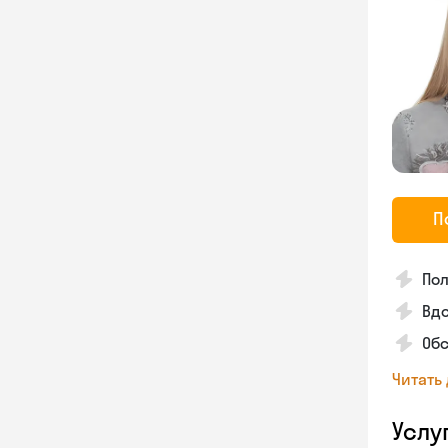
П
По
Вдо
Об
Читать
Услу