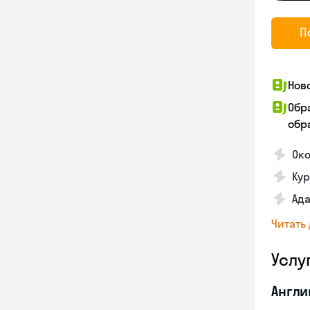
П
Нов
Обр
обра
Ок
Ку
Ад
Читать
Услу
Англи