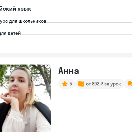
йский язык
урс для школьников
для детей
Анна
5
от 893 ₽ за урок