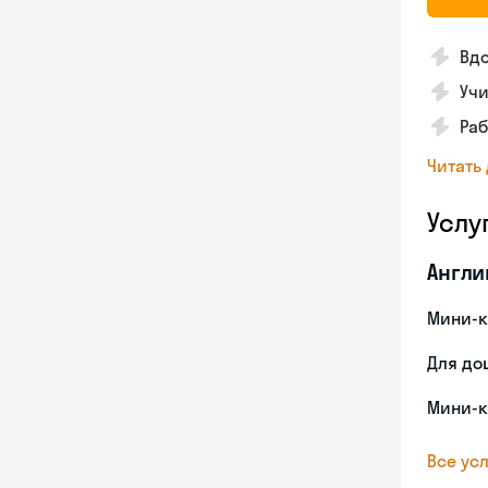
Вдо
Учи
Раб
Читать
Услу
Англи
Мини-к
Для до
Мини-к
Все усл