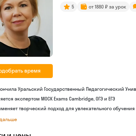
5
от 1880 ₽ за урок
одобрать время
ончила Уральский Государственный Педагогический Уни
яется экспертом MOCK Exams Cambridge, ОГЭ и ЕГЭ
меняет творческий подход для увлекательного обучения
 дальше
ги и цены