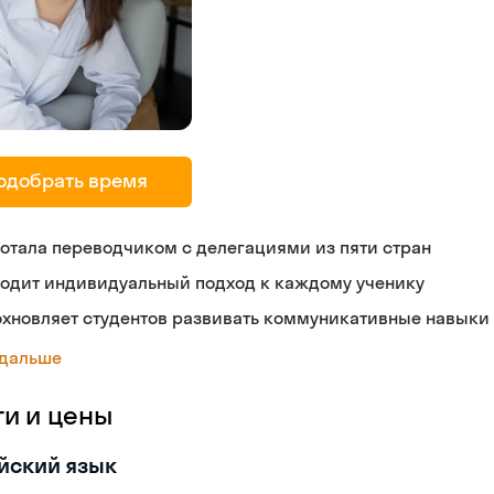
одобрать время
отала переводчиком с делегациями из пяти стран
ходит индивидуальный подход к каждому ученику
охновляет студентов развивать коммуникативные навыки
 дальше
ги и цены
йский язык