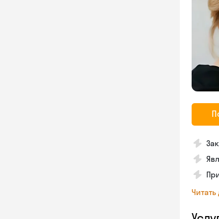
П
Зак
Явл
При
Читать
Услу