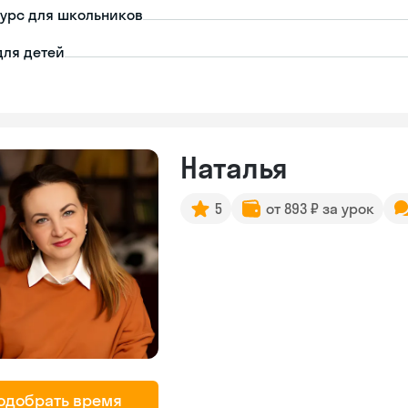
урс для школьников
для детей
Наталья
5
от 893 ₽ за урок
одобрать время