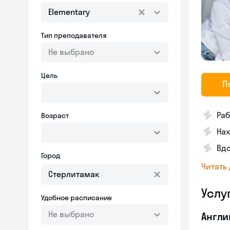
Elementary
Тип преподавателя
Не выбрано
Цель
П
Раб
Возраст
На
Вд
Город
Читать
Услу
Удобное расписание
Не выбрано
Англи