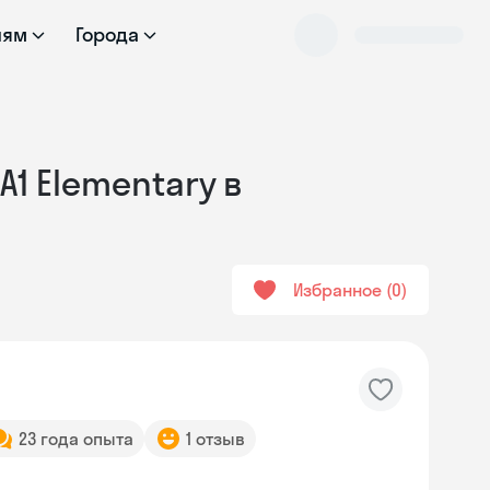
лям
Города
А1 Elementary в
Избранное
0
23 года опыта
1 отзыв