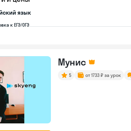
йский язык
вка к ЕГЭ/ОГЭ
Мунис
5
от 1733 ₽ за урок