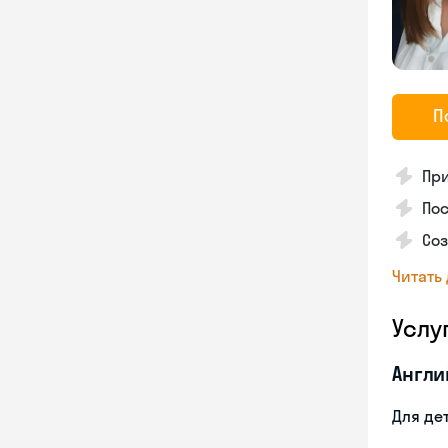
П
Пр
Пос
Со
Читать
Услу
Англи
Для де