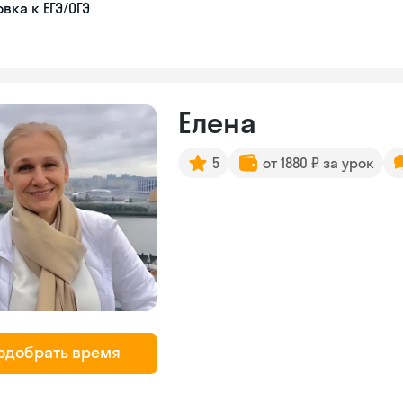
вка к ЕГЭ/ОГЭ
Елена
5
от 1880 ₽ за урок
одобрать время