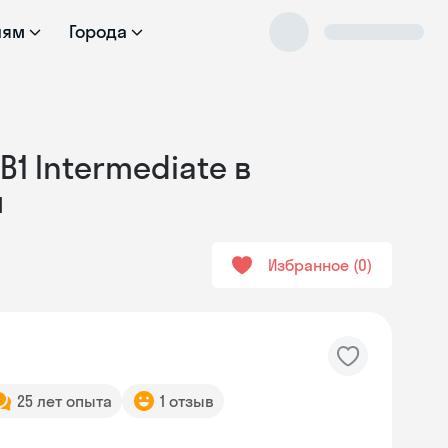
лям
Города
1 Intermediate в
и
Избранное
0
25 лет опыта
1 отзыв