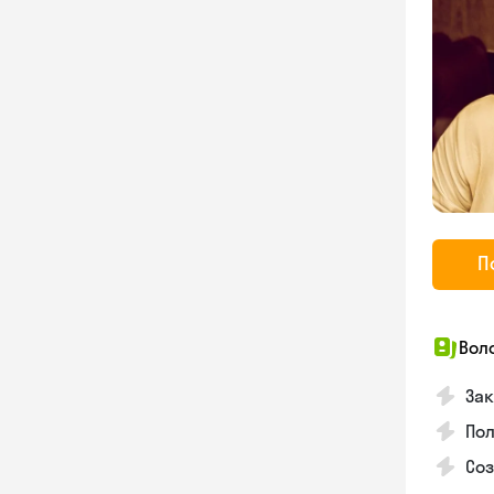
П
Вол
Зак
Пол
Со