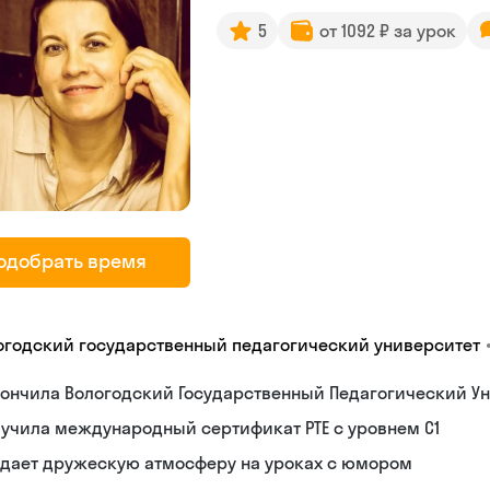
5
от 1092 ₽ за урок
одобрать время
огодский государственный педагогический университет
ончила Вологодский Государственный Педагогический Ун
учила международный сертификат PTE с уровнем C1
здает дружескую атмосферу на уроках с юмором