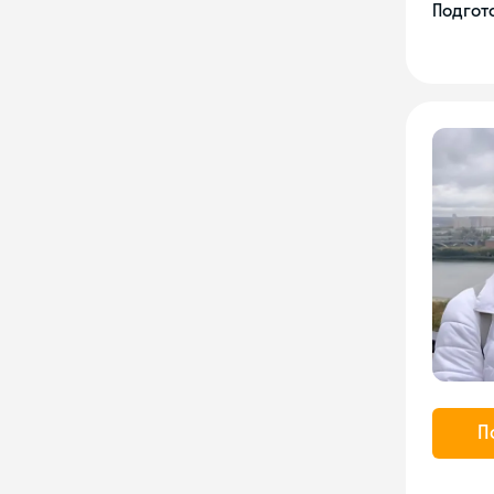
Подгото
П