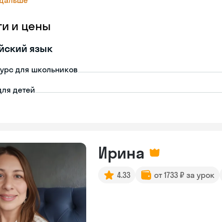
 дальше
ги и цены
йский язык
урс для школьников
для детей
Ирина
4.33
от 1733 ₽ за урок