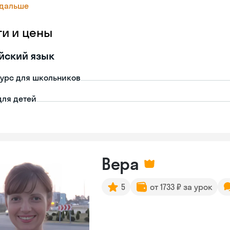
 дальше
ги и цены
йский язык
урс для школьников
для детей
Вера
5
от 1733 ₽ за урок