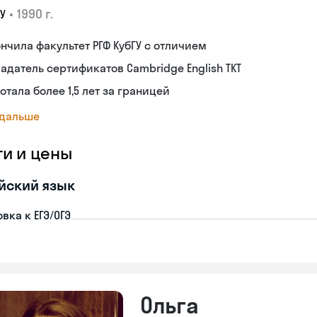
•
1990 г.
У
нчила факультет РГФ КубГУ с отличием
адатель сертификатов Cambridge English TKT
отала более 1,5 лет за границей
 дальше
ги и цены
йский язык
вка к ЕГЭ/ОГЭ
Ольга