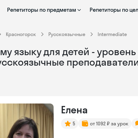
Репетиторы по предметам
Репетиторы по це
Красногорск
Русскоязычные
Intermediate
у языку для детей - уровень B
русскоязычные преподавател
Елена
5
от 1092 ₽ за урок