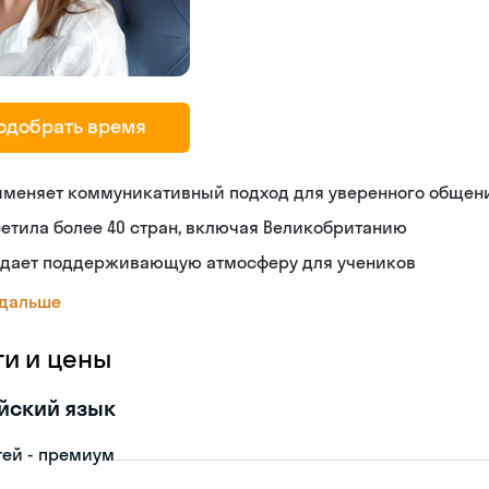
одобрать время
именяет коммуникативный подход для уверенного общен
етила более 40 стран, включая Великобританию
здает поддерживающую атмосферу для учеников
 дальше
ги и цены
йский язык
тей - премиум