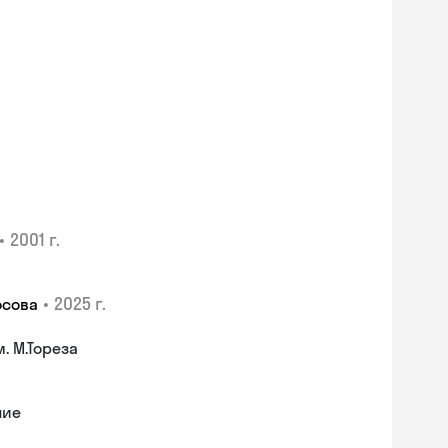
•
2001 г.
•
2025 г.
осова
. М.Тореза
ние