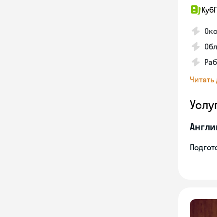
КубГ
Око
Обл
Раб
Читать
Услу
Англи
Подгото