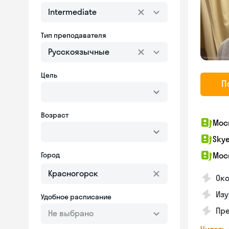
Intermediate
Тип преподавателя
Русскоязычные
Цель
П
Возраст
Мос
Sky
Город
Мос
Око
Изу
Удобное расписание
Пр
Не выбрано