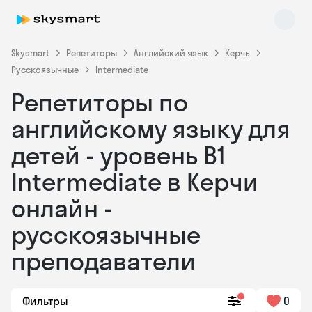
Skysmart
Репетиторы
Английский язык
Керчь
Русскоязычные
Intermediate
Репетиторы по
английскому языку для
детей - уровень B1
Intermediate в Керчи
Skysmart Chat
online
онлайн -
русскоязычные
преподаватели
Фильтры
0