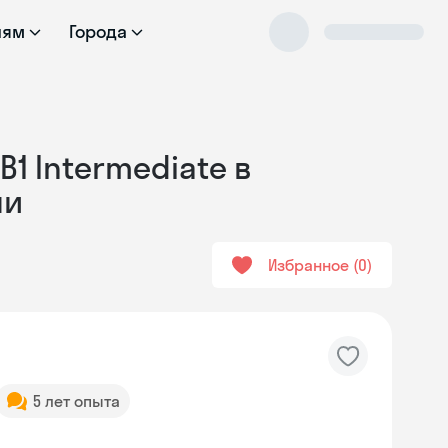
лям
Города
1 Intermediate в
ли
Избранное
0
5 лет опыта