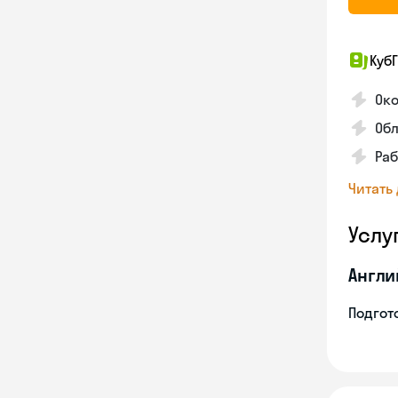
КубГ
Око
Обл
Раб
Читать
Услу
Англи
Подгото