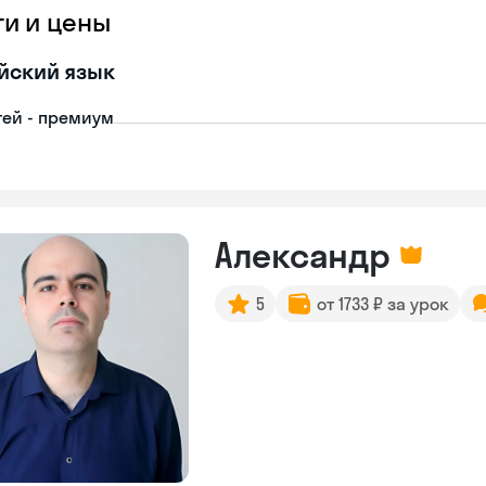
ги и цены
йский язык
тей - премиум
Александр
5
от 1733 ₽ за урок