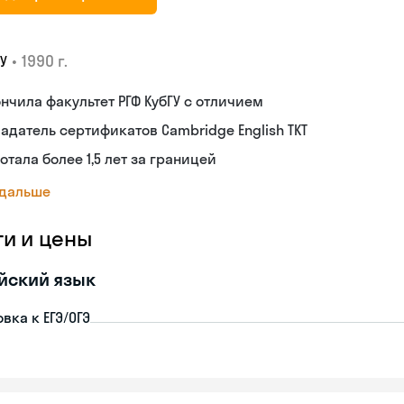
•
1990 г.
У
нчила факультет РГФ КубГУ с отличием
адатель сертификатов Cambridge English TKT
отала более 1,5 лет за границей
 дальше
ги и цены
йский язык
вка к ЕГЭ/ОГЭ