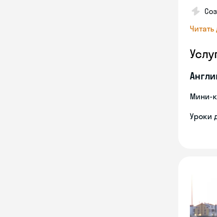
Со
Читать
Услу
Англи
Мини-к
Уроки 