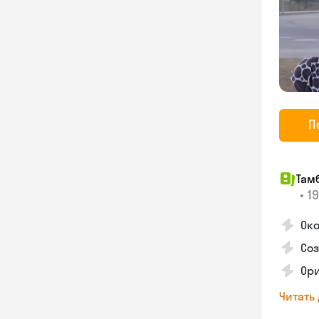
П
Там
•
19
Око
Со
Ори
Читать