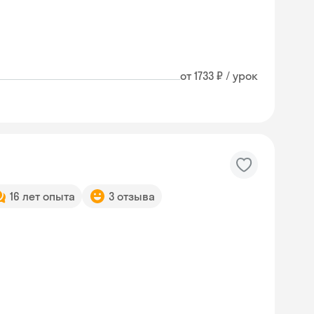
от 1733 ₽ / урок
16 лет опыта
3 отзыва
Skysmart Chat
online