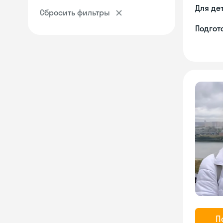
Для де
Сбросить фильтры
Подгото
П