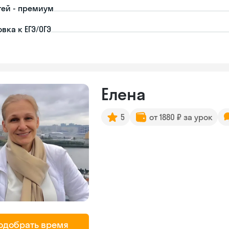
тей - премиум
вка к ЕГЭ/ОГЭ
Елена
5
от 1880 ₽ за урок
одобрать время