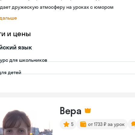
здает дружескую атмосферу на уроках с юмором
 дальше
ги и цены
йский язык
урс для школьников
для детей
Вера
5
от 1733 ₽ за урок