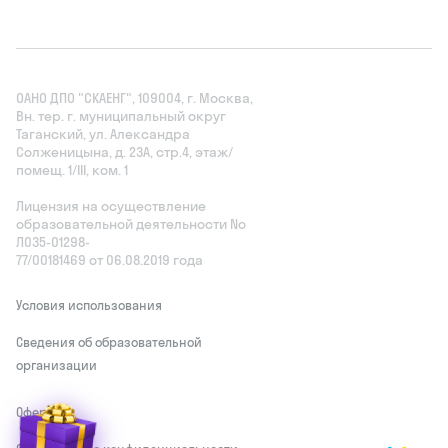
ОАНО ДПО "СКАЕНГ", 109004, г. Москва,
Вн. тер. г. муниципальный округ
Таганский, ул. Александра
Солженицына, д. 23А, стр.4, этаж/
помещ. 1/III, ком. 1
Лицензия на осуществление
образовательной деятельности No
Л035‑01298-
77/00181469 от 06.08.2019 года
Условия использования
Сведения об образовательной
организации
У
з
н
а
й
т
е
с
в
о
й
|
Оферта