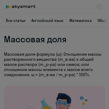
Все статьи
Английский язык
Математика
Общес
Массовая доля
Массовая доля формула (ω): Отношение массы
Skysmart Chat
растворенного вещества (m_в-ва) к общей
online
массе раствора (m_р-ра) или смеси; или
отношение массы элемента к массе всего
соединения. ω = (m_в-ва / m_р-ра) * 100%.