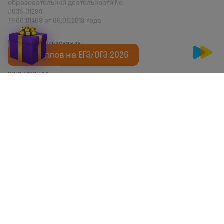
образовательной деятельности No
Л035‑01298-
77/00181469 от 06.08.2019 года
Условия использования
+20 баллов на ЕГЭ/ОГЭ 2026
Сведения об образовательной
организации
Оферта
Соглашение о конфиденциальности
Обработчики персональных данных
This site is protected by reCAPTCHA and
the Google
Privacy Policy
and Terms of
Service apply
Делаем развитие привлекательным
© Skysmart, 2026