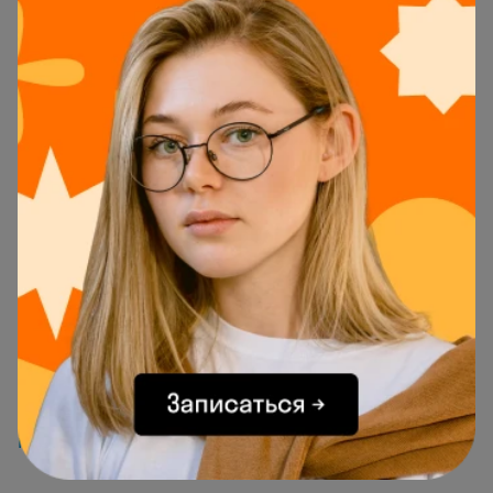
Вычислим относительную молекулярную массу
соединения С
H
O
, которая складывается из
2
6
соответствующих масс каждого элемента:
Mr(С
H
O
) = 2M(C) + 6M(H) + M(O) = 2⋅12 + 6⋅1 + 16 =
2
6
46.
Полученные данные подставим в формулу и
определим массовую долю элемента в
соединении:
или
.
Ответ:
в этиловом спирте массовая доля
водорода составляет 13%.
Другая полезная статья по химии:
«Примеры
моносахаридов»
.