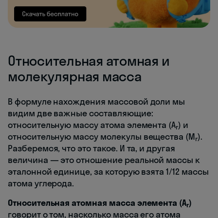
Относительная атомная и
молекулярная масса
В формуле нахождения массовой доли мы
видим две важные составляющие:
относительную массу атома элемента (A
) и
r
относительную массу молекулы вещества (M
).
r
Разберемся, что это такое. И та, и другая
величина — это отношение реальной массы к
эталонной единице, за которую взята 1/12 массы
атома углерода.
Относительная атомная масса элемента (A
)
r
говорит о том, насколько масса его атома