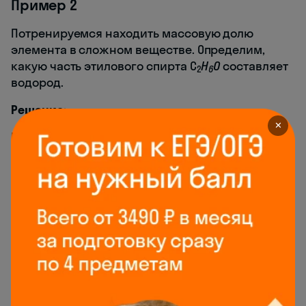
Пример 2
Потренируемся находить массовую долю
элемента в сложном веществе. Определим,
какую часть этилового спирта С
H
O
составляет
2
6
водород.
Решение:
✕
В данном случае у нас нет конкретных указаний
на массы элементов или всего вещества. Но мы
можем воспользоваться другой формулой
массовой доли в химии, которая позволяет
работать с относительными величинами:
, значит
.
Согласно таблице Менделеева относительная
атомная масса водорода равна единице.
Ar(H) = 1.